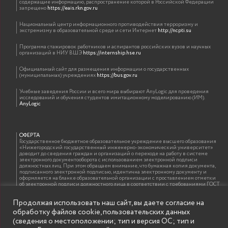
содержащие информацию, распространение которой в Российской Федерации
запрещено
https://eais.rkn.gov.ru
Национальный центр информационного противодействия терроризму и
экстремизму в образовательной среде и сети Интернет
http://ncpti.su
Программа стажировок работников и аспирантов российских вузов и научных
организаций в НИУ ВШЭ
https://internship.hse.ru
Официальный сайт для размещения информации о государственных
(муниципальных) учреждениях
https://bus.gov.ru
Учебные заведения России и всего мира выбирают AnyLogic для проведения
исследований и обучения студентов имитационному моделированию (ИМ).
AnyLogic
ОФЕРТА
Государственное бюджетное образовательное учреждение высшего образования
«Нижегородский государственный инженерно-экономический университет»
доводит до сведения граждан и организаций о переходе на работу в системе
электронного документооборота с использованием электронной подписи
должностных лиц. При этом обращаем внимание, что бумажная копия документа,
подписанного электронной подписью, идентична электронному документу и
оформляется на бланке образовательной организации с проставлением отметки
об электронной подписи должностного лица в соответствии с требованиями ГОСТ
Р 7.0.97-2016 «Организационно-распорядительная документация. Требования к
оформлению документов»
Продолжая использовать наш сайт, вы даете согласие на
обработку файлов cookie, пользовательских данных
(сведения о местоположении; тип и версия ОС; тип и
ИНФОРМАЦИЯ ДЛЯ ПРАВООБЛАДАТЕЛЕЙ