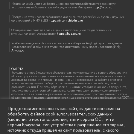
Национальный центр информационного противодействия терроризму и
экстремизму в образовательной среде и сети Интернет
http://ncpti.su
Программа стажировок работников и аспирантов российских вузов и научных
организаций в НИУ ВШЭ
https://internship.hse.ru
Официальный сайт для размещения информации о государственных
(муниципальных) учреждениях
https://bus.gov.ru
Учебные заведения России и всего мира выбирают AnyLogic для проведения
исследований и обучения студентов имитационному моделированию (ИМ).
AnyLogic
ОФЕРТА
Государственное бюджетное образовательное учреждение высшего образования
«Нижегородский государственный инженерно-экономический университет»
доводит до сведения граждан и организаций о переходе на работу в системе
электронного документооборота с использованием электронной подписи
должностных лиц. При этом обращаем внимание, что бумажная копия документа,
подписанного электронной подписью, идентична электронному документу и
оформляется на бланке образовательной организации с проставлением отметки
об электронной подписи должностного лица в соответствии с требованиями ГОСТ
Р 7.0.97-2016 «Организационно-распорядительная документация. Требования к
оформлению документов»
Продолжая использовать наш сайт, вы даете согласие на
обработку файлов cookie, пользовательских данных
(сведения о местоположении; тип и версия ОС; тип и
ИНФОРМАЦИЯ ДЛЯ ПРАВООБЛАДАТЕЛЕЙ
версия Браузера; тип устройства и разрешение его экрана;
Все права на аудио и видео материалы, представленные на нашем сайте
источник откуда пришел на сайт пользователь; с какого
принадлежат их законным владельцам и предназначены только для ознакомления.