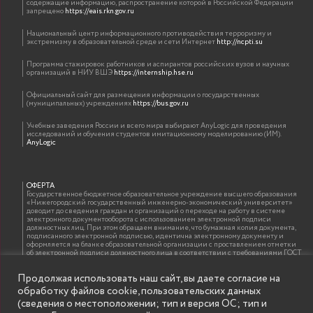
содержащие информацию, распространение которой в Российской Федерации
запрещено
https://eais.rkn.gov.ru
Национальный центр информационного противодействия терроризму и
экстремизму в образовательной среде и сети Интернет
http://ncpti.su
Программа стажировок работников и аспирантов российских вузов и научных
организаций в НИУ ВШЭ
https://internship.hse.ru
Официальный сайт для размещения информации о государственных
(муниципальных) учреждениях
https://bus.gov.ru
Учебные заведения России и всего мира выбирают AnyLogic для проведения
исследований и обучения студентов имитационному моделированию (ИМ).
AnyLogic
ОФЕРТА
Государственное бюджетное образовательное учреждение высшего образования
«Нижегородский государственный инженерно-экономический университет»
доводит до сведения граждан и организаций о переходе на работу в системе
электронного документооборота с использованием электронной подписи
должностных лиц. При этом обращаем внимание, что бумажная копия документа,
подписанного электронной подписью, идентична электронному документу и
оформляется на бланке образовательной организации с проставлением отметки
об электронной подписи должностного лица в соответствии с требованиями ГОСТ
Р 7.0.97-2016 «Организационно-распорядительная документация. Требования к
оформлению документов»
Продолжая использовать наш сайт, вы даете согласие на
обработку файлов cookie, пользовательских данных
(сведения о местоположении; тип и версия ОС; тип и
ИНФОРМАЦИЯ ДЛЯ ПРАВООБЛАДАТЕЛЕЙ