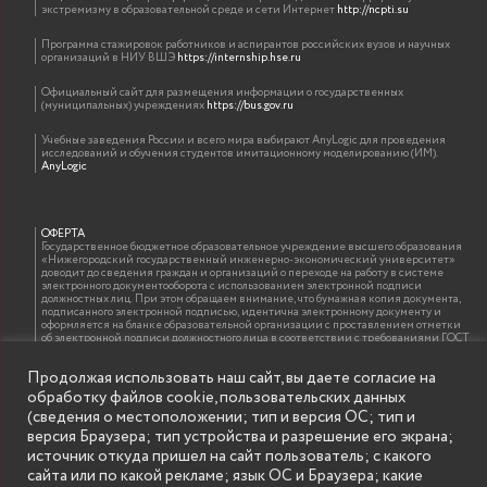
экстремизму в образовательной среде и сети Интернет
http://ncpti.su
Программа стажировок работников и аспирантов российских вузов и научных
организаций в НИУ ВШЭ
https://internship.hse.ru
Официальный сайт для размещения информации о государственных
(муниципальных) учреждениях
https://bus.gov.ru
Учебные заведения России и всего мира выбирают AnyLogic для проведения
исследований и обучения студентов имитационному моделированию (ИМ).
AnyLogic
ОФЕРТА
Государственное бюджетное образовательное учреждение высшего образования
«Нижегородский государственный инженерно-экономический университет»
доводит до сведения граждан и организаций о переходе на работу в системе
электронного документооборота с использованием электронной подписи
должностных лиц. При этом обращаем внимание, что бумажная копия документа,
подписанного электронной подписью, идентична электронному документу и
оформляется на бланке образовательной организации с проставлением отметки
об электронной подписи должностного лица в соответствии с требованиями ГОСТ
Р 7.0.97-2016 «Организационно-распорядительная документация. Требования к
оформлению документов»
Продолжая использовать наш сайт, вы даете согласие на
обработку файлов cookie, пользовательских данных
(сведения о местоположении; тип и версия ОС; тип и
ИНФОРМАЦИЯ ДЛЯ ПРАВООБЛАДАТЕЛЕЙ
версия Браузера; тип устройства и разрешение его экрана;
Все права на аудио и видео материалы, представленные на нашем сайте
источник откуда пришел на сайт пользователь; с какого
принадлежат их законным владельцам и предназначены только для ознакомления.
Наличие материалов на сайте никаким образом не претендует на обозначение
сайта или по какой рекламе; язык ОС и Браузера; какие
нашего авторского права на данные материалы. Авторы не несут ответственности