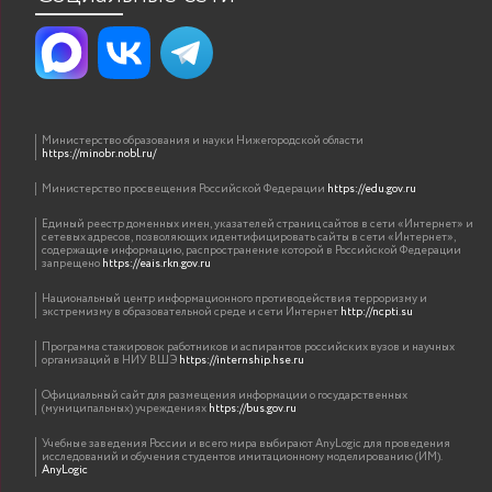
Министерство образования и науки Нижегородской области
https://minobr.nobl.ru/
Министерство просвещения Российской Федерации
https://edu.gov.ru
Единый реестр доменных имен, указателей страниц сайтов в сети «Интернет» и
сетевых адресов, позволяющих идентифицировать сайты в сети «Интернет»,
содержащие информацию, распространение которой в Российской Федерации
запрещено
https://eais.rkn.gov.ru
Национальный центр информационного противодействия терроризму и
экстремизму в образовательной среде и сети Интернет
http://ncpti.su
Программа стажировок работников и аспирантов российских вузов и научных
организаций в НИУ ВШЭ
https://internship.hse.ru
Официальный сайт для размещения информации о государственных
(муниципальных) учреждениях
https://bus.gov.ru
Учебные заведения России и всего мира выбирают AnyLogic для проведения
исследований и обучения студентов имитационному моделированию (ИМ).
AnyLogic