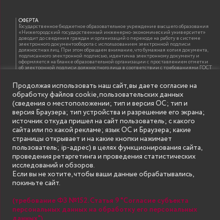
ОФЕРТА
Государственное бюджетное образовательное учреждение высшего образования
«Нижегородский государственный инженерно-экономический университет»
доводит до сведения граждан и организаций о переходе на работу в системе
электронного документооборота с использованием электронной подписи
должностных лиц. При этом обращаем внимание, что бумажная копия документа,
подписанного электронной подписью, идентична электронному документу и
оформляется на бланке образовательной организации с проставлением отметки
об электронной подписи должностного лица в соответствии с требованиями ГОСТ
Р 7.0.97-2016 «Организационно-распорядительная документация. Требования к
оформлению документов»
Продолжая использовать наш сайт, вы даете согласие на
обработку файлов cookie, пользовательских данных
(сведения о местоположении; тип и версия ОС; тип и
ИНФОРМАЦИЯ ДЛЯ ПРАВООБЛАДАТЕЛЕЙ
версия Браузера; тип устройства и разрешение его экрана;
Все права на аудио и видео материалы, представленные на нашем сайте
источник откуда пришел на сайт пользователь; с какого
принадлежат их законным владельцам и предназначены только для ознакомления.
Наличие материалов на сайте никаким образом не претендует на обозначение
сайта или по какой рекламе; язык ОС и Браузера; какие
нашего авторского права на данные материалы. Авторы не несут ответственности
страницы открывает и на какие кнопки нажимает
за возможные последствия использования их в целях, запрещенных Уголовным
Кодексом Российской Федерации. Если вы соглашаетесь с указанными
пользователь; ip-адрес) в целях функционирования сайта,
условиями, то можете приступить к просмотру материалов. Иначе вы должны
проведения ретаргетинга и проведения статистических
немедленно покинуть сайт. Все материалы, размещенные на сайте, взяты с
открытых (общедоступных) источников. Если Вы являетесь правообладателем
исследований и обзоров.
какого-либо материала, размещённого на этом сайте, и не хотели бы чтобы данная
Если вы не хотите, чтобы ваши данные обрабатывались,
информация распространялась без Вашего на то согласия, то мы будем рады
оказать Вам содействие, удалив соответствующие страницы. Для этого достаточно,
покиньте сайт.
чтобы вы прислали нам письмо (в электронном виде) с E-mail официального
почтового домена компании правообладателя, в котором указали ссылки на
страницы сайта, которые необходимо удалить.
(требование ФЗ №152. Статья 9 "Согласие субъекта
персональных данных на обработку его персональных
данных")