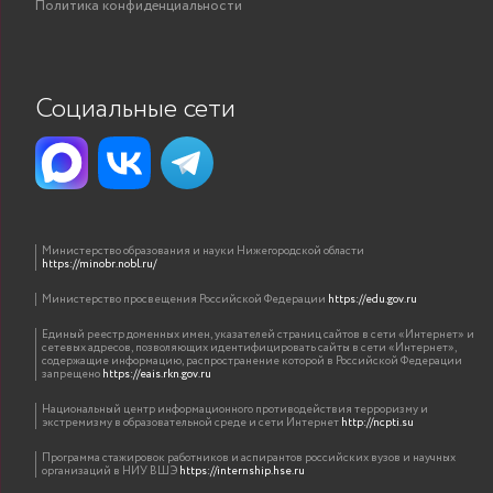
Политика конфиденциальности
Социальные сети
Министерство образования и науки Нижегородской области
https://minobr.nobl.ru/
Министерство просвещения Российской Федерации
https://edu.gov.ru
Единый реестр доменных имен, указателей страниц сайтов в сети «Интернет» и
сетевых адресов, позволяющих идентифицировать сайты в сети «Интернет»,
содержащие информацию, распространение которой в Российской Федерации
запрещено
https://eais.rkn.gov.ru
Национальный центр информационного противодействия терроризму и
экстремизму в образовательной среде и сети Интернет
http://ncpti.su
Программа стажировок работников и аспирантов российских вузов и научных
организаций в НИУ ВШЭ
https://internship.hse.ru