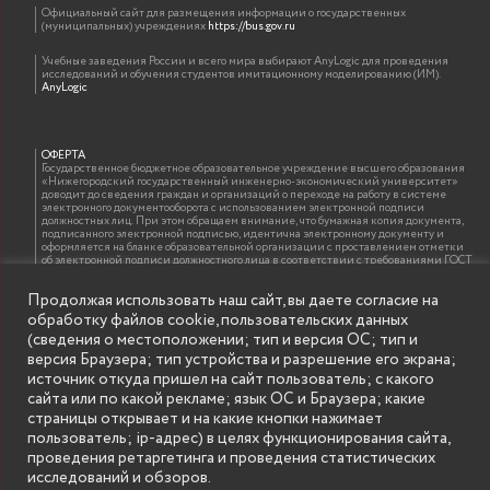
Официальный сайт для размещения информации о государственных
(муниципальных) учреждениях
https://bus.gov.ru
Учебные заведения России и всего мира выбирают AnyLogic для проведения
исследований и обучения студентов имитационному моделированию (ИМ).
AnyLogic
ОФЕРТА
Государственное бюджетное образовательное учреждение высшего образования
«Нижегородский государственный инженерно-экономический университет»
доводит до сведения граждан и организаций о переходе на работу в системе
электронного документооборота с использованием электронной подписи
должностных лиц. При этом обращаем внимание, что бумажная копия документа,
подписанного электронной подписью, идентична электронному документу и
оформляется на бланке образовательной организации с проставлением отметки
об электронной подписи должностного лица в соответствии с требованиями ГОСТ
Р 7.0.97-2016 «Организационно-распорядительная документация. Требования к
оформлению документов»
Продолжая использовать наш сайт, вы даете согласие на
обработку файлов cookie, пользовательских данных
(сведения о местоположении; тип и версия ОС; тип и
ИНФОРМАЦИЯ ДЛЯ ПРАВООБЛАДАТЕЛЕЙ
версия Браузера; тип устройства и разрешение его экрана;
Все права на аудио и видео материалы, представленные на нашем сайте
источник откуда пришел на сайт пользователь; с какого
принадлежат их законным владельцам и предназначены только для ознакомления.
Наличие материалов на сайте никаким образом не претендует на обозначение
сайта или по какой рекламе; язык ОС и Браузера; какие
нашего авторского права на данные материалы. Авторы не несут ответственности
страницы открывает и на какие кнопки нажимает
за возможные последствия использования их в целях, запрещенных Уголовным
Кодексом Российской Федерации. Если вы соглашаетесь с указанными
пользователь; ip-адрес) в целях функционирования сайта,
условиями, то можете приступить к просмотру материалов. Иначе вы должны
проведения ретаргетинга и проведения статистических
немедленно покинуть сайт. Все материалы, размещенные на сайте, взяты с
открытых (общедоступных) источников. Если Вы являетесь правообладателем
исследований и обзоров.
какого-либо материала, размещённого на этом сайте, и не хотели бы чтобы данная