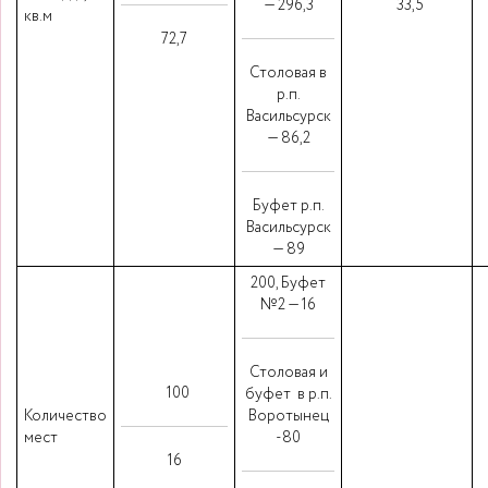
— 296,3
33,5
кв.м
72,7
Столовая в
р.п.
Васильсурск
— 86,2
Буфет р.п.
Васильсурск
— 89
200, Буфет
№2 — 16
Столовая и
100
буфет в р.п.
Количество
Воротынец
мест
-80
16