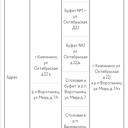
Буфет №1 —
ул.
Октябрьская.
Д22
Буфет №2
ул.
г.Княгинино,
Октябрьская
ул
д.22/а.
г. Княгинино ул.
Октябрьская
Октябрьская
д.22 а
Адрес
д.22/
Столовая и
а.р.п.Воротынец,
буфет в р.п.
ул. Мира, д. 7А»
р.п.Воротынец,
Воротынец,
ул. Мира, д. 7А
ул. Мира д. 7.
Столовая в
р.п.
Васильсурск,