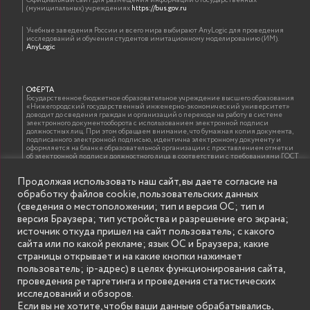
Официальный сайт для размещения информации о государственных
(муниципальных) учреждениях
https://bus.gov.ru
Учебные заведения России и всего мира выбирают AnyLogic для проведения
исследований и обучения студентов имитационному моделированию (ИМ).
AnyLogic
ОФЕРТА
Государственное бюджетное образовательное учреждение высшего образования
«Нижегородский государственный инженерно-экономический университет»
доводит до сведения граждан и организаций о переходе на работу в системе
электронного документооборота с использованием электронной подписи
должностных лиц. При этом обращаем внимание, что бумажная копия документа,
подписанного электронной подписью, идентична электронному документу и
оформляется на бланке образовательной организации с проставлением отметки
об электронной подписи должностного лица в соответствии с требованиями ГОСТ
Р 7.0.97-2016 «Организационно-распорядительная документация. Требования к
оформлению документов»
Продолжая использовать наш сайт, вы даете согласие на
обработку файлов cookie, пользовательских данных
(сведения о местоположении; тип и версия ОС; тип и
ИНФОРМАЦИЯ ДЛЯ ПРАВООБЛАДАТЕЛЕЙ
версия Браузера; тип устройства и разрешение его экрана;
Все права на аудио и видео материалы, представленные на нашем сайте
источник откуда пришел на сайт пользователь; с какого
принадлежат их законным владельцам и предназначены только для ознакомления.
Наличие материалов на сайте никаким образом не претендует на обозначение
сайта или по какой рекламе; язык ОС и Браузера; какие
нашего авторского права на данные материалы. Авторы не несут ответственности
страницы открывает и на какие кнопки нажимает
за возможные последствия использования их в целях, запрещенных Уголовным
Кодексом Российской Федерации. Если вы соглашаетесь с указанными
пользователь; ip-адрес) в целях функционирования сайта,
условиями, то можете приступить к просмотру материалов. Иначе вы должны
проведения ретаргетинга и проведения статистических
немедленно покинуть сайт. Все материалы, размещенные на сайте, взяты с
открытых (общедоступных) источников. Если Вы являетесь правообладателем
исследований и обзоров.
какого-либо материала, размещённого на этом сайте, и не хотели бы чтобы данная
Если вы не хотите, чтобы ваши данные обрабатывались,
информация распространялась без Вашего на то согласия, то мы будем рады