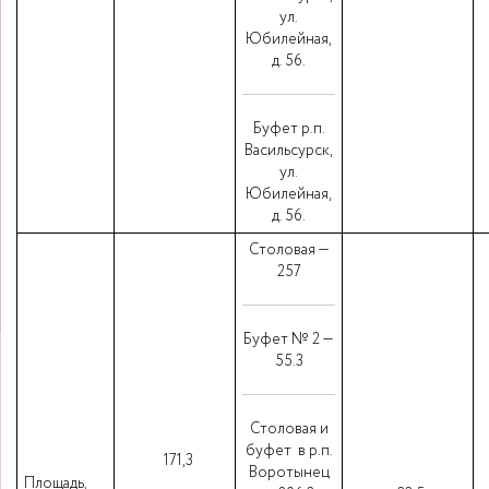
ул.
Юбилейная,
д. 56.
Буфет р.п.
Васильсурск,
ул.
Юбилейная,
д. 56.
Столовая —
257
Буфет № 2 —
55.3
Столовая и
буфет в р.п.
171,3
Воротынец
Площадь,