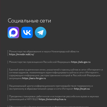
Социальные сети
Министерство образования и науки Нижегородской области
https://minobr.nobl.ru/
Министерство просвещения Российской Федерации
https://edu.gov.ru
Единый реестр доменных имен, указателей страниц сайтов в сети «Интернет» и
сетевых адресов, позволяющих идентифицировать сайты в сети «Интернет»,
содержащие информацию, распространение которой в Российской Федерации
запрещено
https://eais.rkn.gov.ru
Национальный центр информационного противодействия терроризму и
экстремизму в образовательной среде и сети Интернет
http://ncpti.su
Программа стажировок работников и аспирантов российских вузов и научных
организаций в НИУ ВШЭ
https://internship.hse.ru