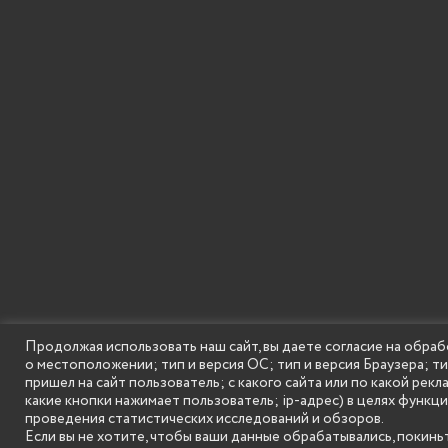
Продолжая использовать наш сайт, вы даете согласие на обраб
о местоположении; тип и версия ОС; тип и версия Браузера; т
SECONDARY
© Государственное бюджетное образовательное
пришел на сайт пользователь; с какого сайта или по какой рекл
MENU
какие кнопки нажимает пользователь; ip-адрес) в целях функц
проведения статистических исследований и обзоров.
Если вы не хотите, чтобы ваши данные обрабатывались, покиньт