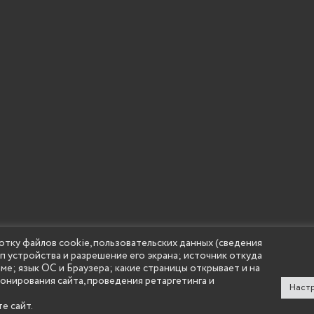
отку файлов cookie, пользовательских данных (сведения
ип устройства и разрешение его экрана; источник откуда
 учреждение высшего образования "Нижегородский государс
аме; язык ОС и Браузера; какие страницы открывает и на
(Княгининский университет) 2002 - 2026
ионирования сайта, проведения ретаргетинга и
Настр
е сайт.