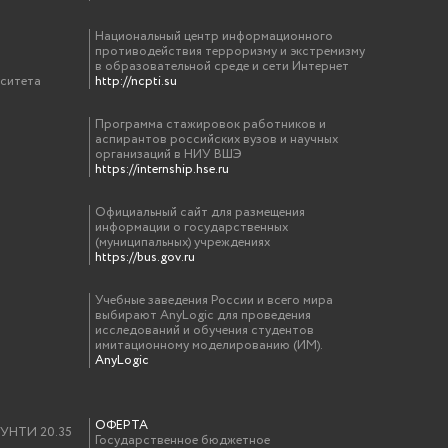
Национальный центр информационного
противодействия терроризму и экстремизму
в образовательной среде и сети Интернет
рситета
http://ncpti.su
Программа стажировок работников и
аспирантов российских вузов и научных
организаций в НИУ ВШЭ
https://internship.hse.ru
Официальный сайт для размещения
информации о государственных
(муниципальных) учреждениях
https://bus.gov.ru
Учебные заведения России и всего мира
выбирают AnyLogic для проведения
исследований и обучения студентов
имитационному моделированию (ИМ).
AnyLogic
ОФЕРТА
у УНТИ 20.35
Государственное бюджетное