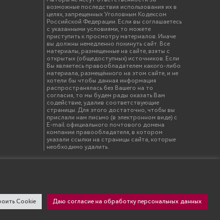
возможные последствия использования их в
целях, запрещенных Уголовным Кодексом
Российской Федерации. Если вы соглашаетесь
с указанными условиями, то можете
приступить к просмотру материалов. Иначе
вы должны немедленно покинуть сайт. Все
материалы, размещенные на сайте, взяты с
открытых (общедоступных) источников. Если
Вы являетесь правообладателем какого-либо
материала, размещённого на этом сайте, и не
хотели бы чтобы данная информация
распространялась без Вашего на то
согласия, то мы будем рады оказать Вам
содействие, удалив соответствующие
страницы. Для этого достаточно, чтобы вы
прислали нам письмо (в электронном виде) с
E-mail официального почтового домена
компании правообладателя, в котором
указали ссылки на страницы сайта, которые
необходимо удалить.
твенный инженерно-экономический университет"
оить Cookie
Даю согласие на обработку персональных данных