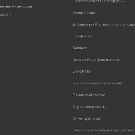
Противодействие коррупции
риемной комиссии:
Ученый совет
mail.ru
Библиотека Княгининского униве
Профсоюз
Вакансии
Газета «Наши факультеты»
ERASMUS+
Инклюзивное образование
Этический кодекс
Стратегия развития
Отчёт ректора
Заявка на включение в экосистем