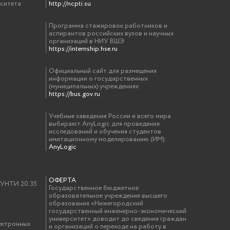
рситета
http://ncpti.su
Программа стажировок работников и
аспирантов российских вузов и научных
организаций в НИУ ВШЭ
https://internship.hse.ru
Официальный сайт для размещения
информации о государственных
(муниципальных) учреждениях
https://bus.gov.ru
Учебные заведения России и всего мира
выбирают AnyLogic для проведения
исследований и обучения студентов
имитационному моделированию (ИМ).
AnyLogic
ОФЕРТА
у УНТИ 20.35
Государственное бюджетное
образовательное учреждение высшего
образования «Нижегородский
государственный инженерно-экономический
университет» доводит до сведения граждан
ектронных
и организаций о переходе на работу в