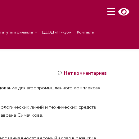
титуты и филиалы
ЦЦОД «IT-куб»
Контакты
Нет комментариев
рудование для агропромышленного комплекса»
нологических линий и технических средств
авовна Симачкова.
едования вносят весомый вклад в развитие