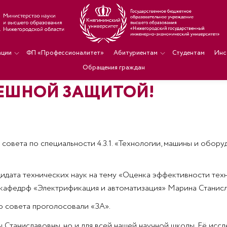
ации
ФП «Профессионалитет»
Абитуриентам
Студентам
Инс
Обращения граждан
ПЕШНОЙ ЗАЩИТОЙ!
 совета по специальности 4.3.1. «Технологии, машины и обо
идата технических наук на тему «Оценка эффективности тех
кафедрф «Электрификация и автоматизация» Марина Станисл
 совета проголосовали «ЗА».
Станиславовны, но и для всей нашей научной школы. Её иссл