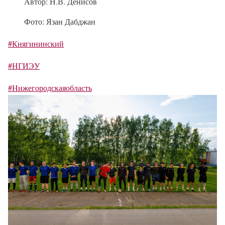
Автор: Н.В. Денисов
Фото: Язан Дабджан
#Княгининский
#НГИЭУ
#Нижегородскаяобласть