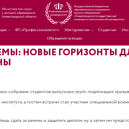
ации
ФП «Профессионалитет»
Абитуриентам
Студентам
Инс
Обращения граждан
ЕМЫ: НОВЫЕ ГОРИЗОНТЫ Д
НЫ
ась собрание студентов выпускных групп, подлежащих призы
нститута, а гостем встречи стал участник специальной вое
ишь сдать экзамены и защитить диплом, ну а затем им предст