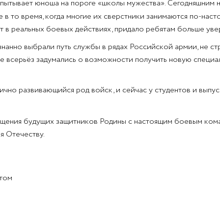
 испытывает юноша на пороге «школы мужества». Сегодняшним 
 в то время, когда многие их сверстники занимаются по-на
т в реальных боевых действиях, придало ребятам больше уве
знанно выбрали путь службы в рядах Российской армии, не стр
 всерьёз задумались о возможности получить новую специаль
чно развивающийся род войск, и сейчас у студентов и выпус
бщения будущих защитников Родины с настоящим боевым кома
я Отечеству.
том