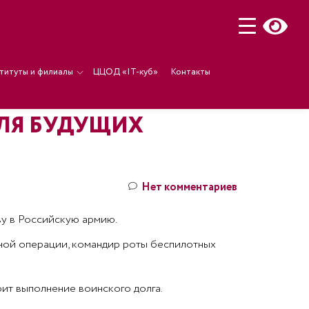
титуты и филиалы
ЦЦОД «IT-куб»
Контакты
ЛЯ БУДУЩИХ
Нет комментариев
ву в Российскую армию.
нной операции, командир роты беспилотных
оит выполнение воинского долга.