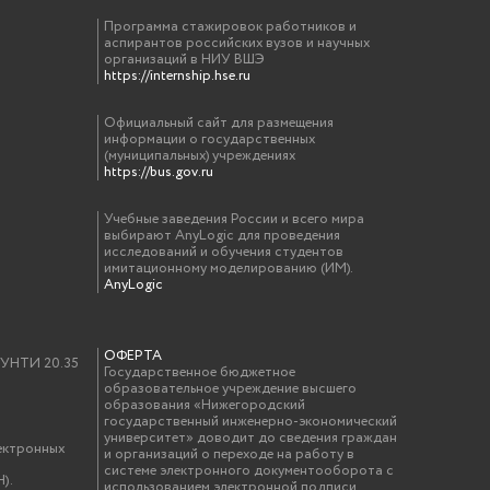
Программа стажировок работников и
аспирантов российских вузов и научных
организаций в НИУ ВШЭ
https://internship.hse.ru
Официальный сайт для размещения
информации о государственных
(муниципальных) учреждениях
https://bus.gov.ru
Учебные заведения России и всего мира
выбирают AnyLogic для проведения
исследований и обучения студентов
имитационному моделированию (ИМ).
AnyLogic
ОФЕРТА
у УНТИ 20.35
Государственное бюджетное
образовательное учреждение высшего
образования «Нижегородский
государственный инженерно-экономический
университет» доводит до сведения граждан
ектронных
и организаций о переходе на работу в
системе электронного документооборота с
).
использованием электронной подписи