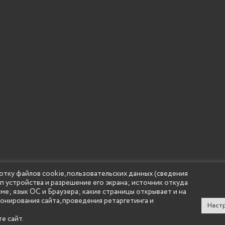
отку файлов cookie, пользовательских данных (сведения
ип устройства и разрешение его экрана; источник откуда
 учреждение высшего образования "Нижегородский государс
аме; язык ОС и Браузера; какие страницы открывает и на
(Княгининский университет) 2002 - 2026
ионирования сайта, проведения ретаргетинга и
Настр
е сайт.