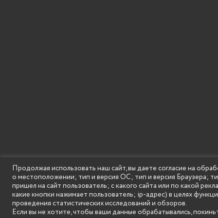
Продолжая использовать наш сайт, вы даете согласие на обраб
о местоположении; тип и версия ОС; тип и версия Браузера; т
SECONDARY
© Государственное бюджетное образовательное
пришел на сайт пользователь; с какого сайта или по какой рекл
MENU
какие кнопки нажимает пользователь; ip-адрес) в целях функц
проведения статистических исследований и обзоров.
Если вы не хотите, чтобы ваши данные обрабатывались, покиньт