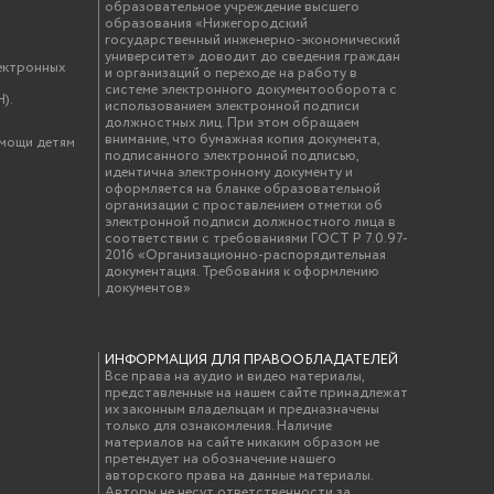
образовательное учреждение высшего
образования «Нижегородский
государственный инженерно-экономический
университет» доводит до сведения граждан
ектронных
и организаций о переходе на работу в
системе электронного документооборота с
).
использованием электронной подписи
должностных лиц. При этом обращаем
внимание, что бумажная копия документа,
омощи детям
подписанного электронной подписью,
идентична электронному документу и
оформляется на бланке образовательной
организации с проставлением отметки об
электронной подписи должностного лица в
соответствии с требованиями ГОСТ Р 7.0.97-
2016 «Организационно-распорядительная
документация. Требования к оформлению
документов»
ИНФОРМАЦИЯ ДЛЯ ПРАВООБЛАДАТЕЛЕЙ
Все права на аудио и видео материалы,
представленные на нашем сайте принадлежат
их законным владельцам и предназначены
только для ознакомления. Наличие
материалов на сайте никаким образом не
претендует на обозначение нашего
авторского права на данные материалы.
Авторы не несут ответственности за