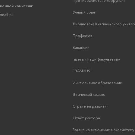
Противодействие коррупции
риемной комиссии:
Ученый совет
mail.ru
Библиотека Княгининского униве
Профсоюз
Вакансии
Газета «Наши факультеты»
ERASMUS+
Инклюзивное образование
Этический кодекс
Стратегия развития
Отчёт ректора
Заявка на включение в экосистем