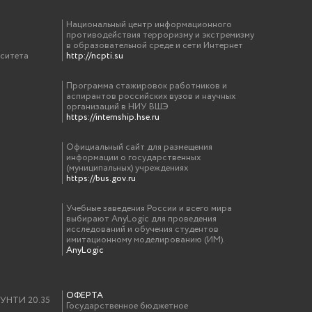
Национальный центр информационного
противодействия терроризму и экстремизму
в образовательной среде и сети Интернет
рситета
http://ncpti.su
Программа стажировок работников и
аспирантов российских вузов и научных
организаций в НИУ ВШЭ
https://internship.hse.ru
Официальный сайт для размещения
информации о государственных
(муниципальных) учреждениях
https://bus.gov.ru
Учебные заведения России и всего мира
выбирают AnyLogic для проведения
исследований и обучения студентов
имитационному моделированию (ИМ).
AnyLogic
ОФЕРТА
у УНТИ 20.35
Государственное бюджетное