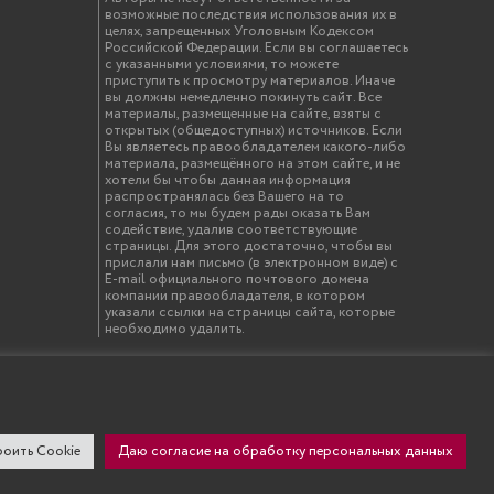
возможные последствия использования их в
целях, запрещенных Уголовным Кодексом
Российской Федерации. Если вы соглашаетесь
с указанными условиями, то можете
приступить к просмотру материалов. Иначе
вы должны немедленно покинуть сайт. Все
материалы, размещенные на сайте, взяты с
открытых (общедоступных) источников. Если
Вы являетесь правообладателем какого-либо
материала, размещённого на этом сайте, и не
хотели бы чтобы данная информация
распространялась без Вашего на то
согласия, то мы будем рады оказать Вам
содействие, удалив соответствующие
страницы. Для этого достаточно, чтобы вы
прислали нам письмо (в электронном виде) с
E-mail официального почтового домена
компании правообладателя, в котором
указали ссылки на страницы сайта, которые
необходимо удалить.
твенный инженерно-экономический университет"
оить Cookie
Даю согласие на обработку персональных данных