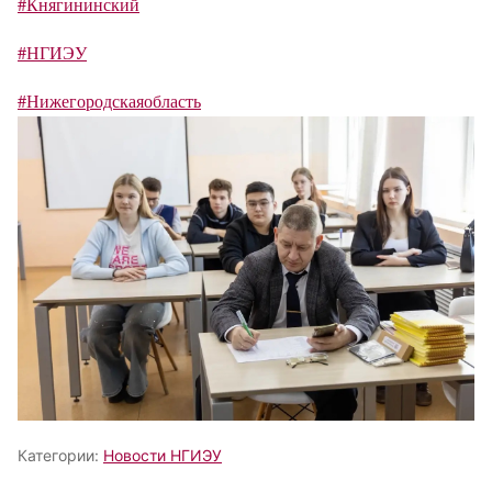
#Княгининский
#НГИЭУ
#Нижегородскаяобласть
Категории:
Новости НГИЭУ