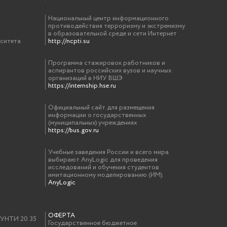
Национальный центр информационного
противодействия терроризму и экстремизму
в образовательной среде и сети Интернет
рситета
http://ncpti.su
Программа стажировок работников и
аспирантов российских вузов и научных
организаций в НИУ ВШЭ
https://internship.hse.ru
Официальный сайт для размещения
информации о государственных
(муниципальных) учреждениях
https://bus.gov.ru
Учебные заведения России и всего мира
выбирают AnyLogic для проведения
исследований и обучения студентов
имитационному моделированию (ИМ).
AnyLogic
ОФЕРТА
у УНТИ 20.35
Государственное бюджетное