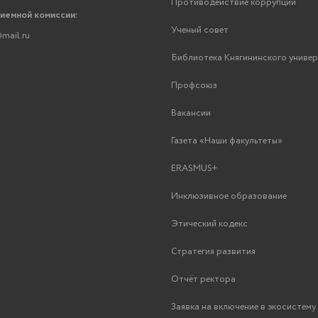
Противодействие коррупции
риемной комиссии:
Ученый совет
mail.ru
Библиотека Княгининского униве
Профсоюз
Вакансии
Газета «Наши факультеты»
ERASMUS+
Инклюзивное образование
Этический кодекс
Стратегия развития
Отчёт ректора
Заявка на включение в экосистем