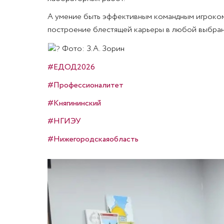
А умение быть эффективным командным игроком 
построение блестящей карьеры в любой выбран
Фото: З.А. Зорин
#ЕДОД2026
#Профессионалитет
#Княгининский
#НГИЭУ
#Нижегородскаяобласть