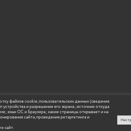
отку файлов cookie, пользовательских данных (сведения
ип устройства и разрешение его экрана; источник откуда
 учреждение высшего образования "Нижегородский государс
аме; язык ОС и Браузера; какие страницы открывает и на
(Княгининский университет) 2002 - 2026
ионирования сайта, проведения ретаргетинга и
Настр
е сайт.