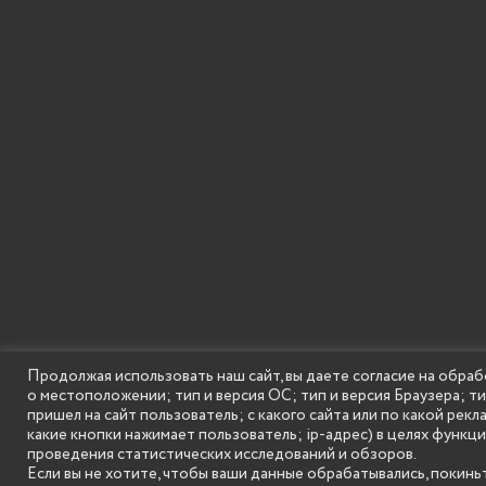
Продолжая использовать наш сайт, вы даете согласие на обраб
о местоположении; тип и версия ОС; тип и версия Браузера; т
SECONDARY
© Государственное бюджетное образовательное
пришел на сайт пользователь; с какого сайта или по какой рекл
MENU
какие кнопки нажимает пользователь; ip-адрес) в целях функц
проведения статистических исследований и обзоров.
Если вы не хотите, чтобы ваши данные обрабатывались, покиньт