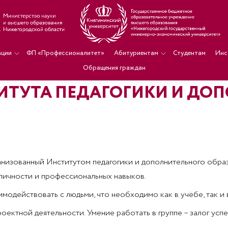
ации
ФП «Профессионалитет»
Абитуриентам
Студентам
Инс
Обращения граждан
ТИТУТА ПЕДАГОГИКИ И ДО
изованный Институтом педагогики и дополнительного образо
 личности и профессиональных навыков.
одействовать с людьми, что необходимо как в учёбе, так и 
ктной деятельности. Умение работать в группе – залог успе