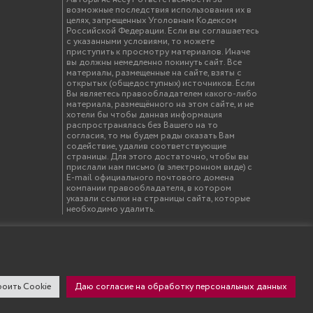
возможные последствия использования их в
целях, запрещенных Уголовным Кодексом
Российской Федерации. Если вы соглашаетесь
с указанными условиями, то можете
приступить к просмотру материалов. Иначе
вы должны немедленно покинуть сайт. Все
материалы, размещенные на сайте, взяты с
открытых (общедоступных) источников. Если
Вы являетесь правообладателем какого-либо
материала, размещённого на этом сайте, и не
хотели бы чтобы данная информация
распространялась без Вашего на то
согласия, то мы будем рады оказать Вам
содействие, удалив соответствующие
страницы. Для этого достаточно, чтобы вы
прислали нам письмо (в электронном виде) с
E-mail официального почтового домена
компании правообладателя, в котором
указали ссылки на страницы сайта, которые
необходимо удалить.
твенный инженерно-экономический университет"
оить Cookie
Даю согласие на обработку персональных данных