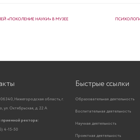
Й «ПОКОЛЕНИЕ НАУКИ» В МУЗЕЕ
ПСИХОЛОГИ
акты
Быстрые ссылки
06340, Нижегородская область, г.
Образовательная деятельность
, ул. Октябрьская, д. 22 А
Воспитательная деятельность
 приемной ректора:
Научная деятельность
6) 4-15-50
Проектная деятельность