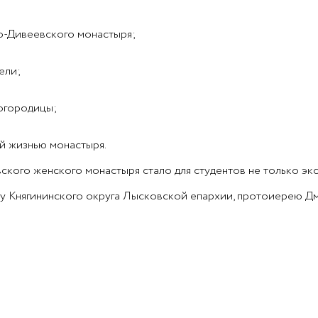
о-Дивеевского монастыря;
ели;
огородицы;
й жизнью монастыря.
ого женского монастыря стало для студентов не только экс
Княгининского округа Лысковской епархии, протоиерею Дмит