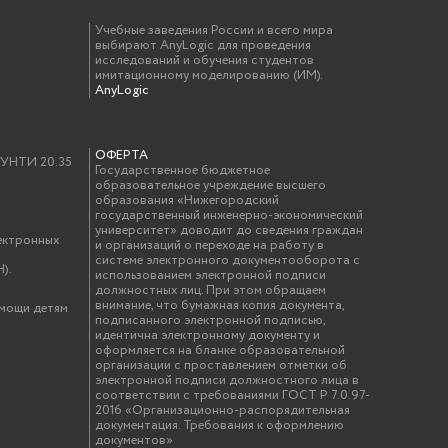
Учебные заведения России и всего мира
выбирают AnyLogic для проведения
исследований и обучения студентов
имитационному моделированию (ИМ).
AnyLogic
ОФЕРТА
у УНТИ 20.35
Государственное бюджетное
образовательное учреждение высшего
образования «Нижегородский
государственный инженерно-экономический
университет» доводит до сведения граждан
ектронных
и организаций о переходе на работу в
системе электронного документооборота с
).
использованием электронной подписи
должностных лиц. При этом обращаем
внимание, что бумажная копия документа,
омощи детям
подписанного электронной подписью,
идентична электронному документу и
оформляется на бланке образовательной
организации с проставлением отметки об
электронной подписи должностного лица в
соответствии с требованиями ГОСТ Р 7.0.97-
2016 «Организационно-распорядительная
документация. Требования к оформлению
документов»