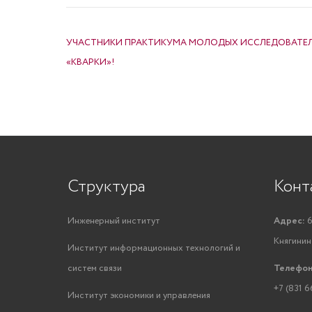
НАВИГАЦИЯ ПО ЗАПИСЯМ
УЧАСТНИКИ ПРАКТИКУМА МОЛОДЫХ ИССЛЕДОВАТЕЛЕ
«КВАРКИ»!
Структура
Конт
Инженерный институт
Адрес:
6
Княгинино
Институт информационных технологий и
систем связи
Телефон
+7 (831 6
Институт экономики и управления