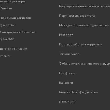
риемной ректора:
Государственная научная аттеста
@mail.ru
Партнеры университета
 приемной комиссии:
6) 4-15-47
Международное сотрудничество
 номер приемной комиссии:
Ректорат
7) 4-63-10
Противодействие коррупции
риемной комиссии:
Ученый совет
mail.ru
Библиотека Княгининского униве
Профсоюз
Вакансии
Газета «Наши факультеты»
ERASMUS+