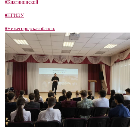
#Княгининский
#НГИЭУ
#Нижегородскаяобласть