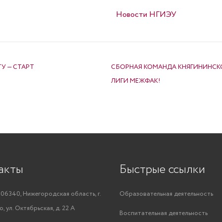
Опубликовано в
Новости НГИЭУ
У — СТАРТ
СБОРНАЯ КОМАНДА КНЯГИНИНСКО
ЛИГИ МЕЖФАК!
акты
Быстрые ссылки
06340, Нижегородская область, г.
Образовательная деятельность
, ул. Октябрьская, д. 22 А
Воспитательная деятельность