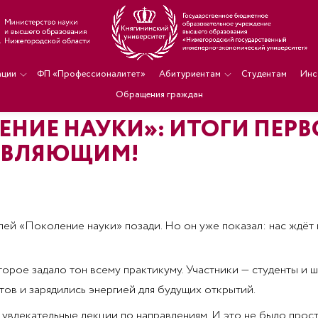
ации
ФП «Профессионалитет»
Абитуриентам
Студентам
Инс
Обращения граждан
НИЕ НАУКИ»: ИТОГИ ПЕРВО
ОВЛЯЮЩИМ!
ей «Поколение науки» позади. Но он уже показал: нас ждёт
орое задало тон всему практикуму. Участники — студенты и ш
тов и зарядились энергией для будущих открытий.
и увлекательные лекции по направлениям. И это не было про