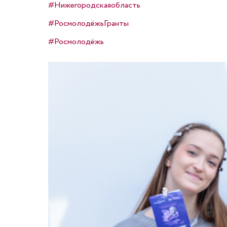
#Нижегородскаяобласть
#РосмолодёжьГранты
#Росмолодёжь