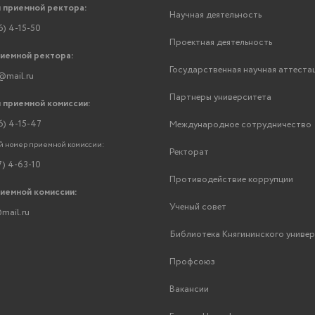
 приемной ректора:
Научная деятельность
6) 4-15-50
Проектная деятельность
риемной ректора:
Государственная научная аттеста
@mail.ru
Партнеры университета
 приемной комиссии:
6) 4-15-47
Международное сотрудничество
 номер приемной комиссии:
Ректорат
7) 4-63-10
Противодействие коррупции
риемной комиссии:
Ученый совет
mail.ru
Библиотека Княгининского униве
Профсоюз
Вакансии