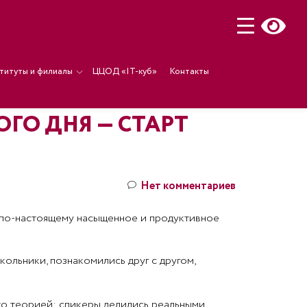
титуты и филиалы
ЦЦОД «IT-куб»
Контакты
ГО ДНЯ — СТАРТ
Нет комментариев
 по‑настоящему насыщенное и продуктивное
кольники, познакомились друг с другом,
сто теорией: спикеры делились реальными