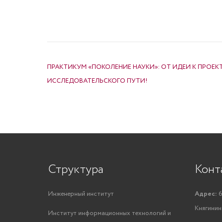
НАВИГАЦИЯ ПО ЗАПИСЯМ
ПРАКТИКУМ «ПОКОЛЕНИЕ НАУКИ»: ОТ ИДЕИ К ПРОЕКТ
ИССЛЕДОВАТЕЛЬСКОГО ПУТИ!
Структура
Конт
Инженерный институт
Адрес:
6
Княгинино
Институт информационных технологий и