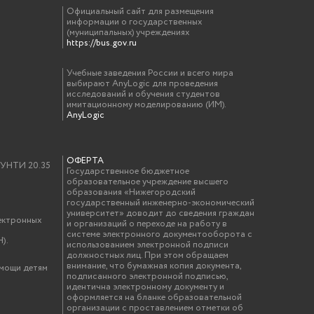
Официальный сайт для размещения
информации о государственных
(муниципальных) учреждениях
https://bus.gov.ru
Учебные заведения России и всего мира
выбирают AnyLogic для проведения
исследований и обучения студентов
имитационному моделированию (ИМ).
AnyLogic
ОФЕРТА
у УНТИ 20.35
Государственное бюджетное
образовательное учреждение высшего
образования «Нижегородский
государственный инженерно-экономический
университет» доводит до сведения граждан
ектронных
и организаций о переходе на работу в
системе электронного документооборота с
).
использованием электронной подписи
должностных лиц. При этом обращаем
внимание, что бумажная копия документа,
омощи детям
подписанного электронной подписью,
идентична электронному документу и
оформляется на бланке образовательной
организации с проставлением отметки об