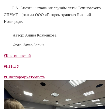
С.А. Анохин, начальник службы связи Сеченовского
ЛПУМГ – филиал ООО «Газпром трансгаз Нижний
Новгород».
Автор: Алина Козменкова
Фото: Захар Зорин
#Княгининский
#НГИЭУ
#Нижегородскаяобласть