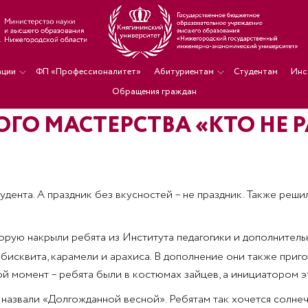
ации
ФП «Профессионалитет»
Абитуриентам
Студентам
Инс
Обращения граждан
О МАСТЕРСТВА «КТО НЕ РА
удента. А праздник без вкусностей – не праздник. Также реши
торую накрыли ребята из Института педагогики и дополнител
бисквита, карамели и арахиса. В дополнение они также приг
ой момент – ребята были в костюмах зайцев, а инициатором э
азвали «Долгожданной весной». Ребятам так хочется солнечн