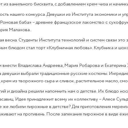
т из ванильного бисквита, с добавлением крем-чиза и начинк
сть нашего конкурса. Девушки из Института экономики и уп
«Ромовая баба» – древнее французское лакомство с сухофрук
ория Малахова.
я весна. Студенты Института технологий и систем связи это 
ным блюдом стал торт «Клубничная любовь». Клубника и шок
внести Владислава Андреева, Мария Робарова и Екатерина Ж
та девушки выбрали традиционные русские костюмы. Ингредие
 крем из творожного сыра и сливок, растительное масло, смо
ий и дизайна решили напомнить нам о детстве. Их блюдо нос
асавиц. Идея принадлежит всему их коллективу – Алесе Суль
 же любили пирожные в детстве? Для приготовления меренги
аживают на противень. После запекания пирожное в виде ёж