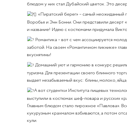
блюдом у них стал Дубайский цветок. Это десер
«Пиратский берег» – самый неожиданный го
Воробья и Энн Бонни. Они представили десерт 
и название! Идею с костюмами придумала Викт
Романтика – вот с чем ассоциируется молода
заботой. На своем «Романтичном пикнике» глав
вкуснятины!
Домашний уют и гармонию в конкурс решили 
туризма. Для презентации своего блинного тор
выдает незабываемый вкус: блины, молоко, яйца,
А вот студентки Института пищевых технолог
выступили в костюмах шеф-повара и русских кр
Главным блюдом стало пирожное «Павлова». Все
кукурузным крахмалом взбиваются, а потом отс
кули.