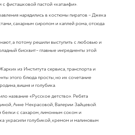
и с фисташковой пастой «катаифи».
равления нарядились в костюмы пиратов – Джека
тами, сахарным сиропом и каплей рома, отсюда
знают, а потому решили выступить с любовью и
оладный бисквит– главные ингредиенты этой
арких из Института сервиса, транспорта и
нты этого блюда просты, но их сочетание
родина, вишня и голубика.
ило название «Русское детство». Ребята
диной, Анне Некрасовой, Валерии Зайцевой.
 белки с сахаром, лимонным соком и
ика украсили голубикой, кремом и малиновым