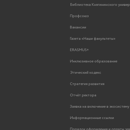
Библиотека Княгининского униве
Профсоюз
Вакансии
Газета «Наши факультеты»
ERASMUS+
Инклюзивное образование
Этический кодекс
Стратегия развития
Отчёт ректора
Заявка на включение в экосистем
Информационные ссылки
Порядок оформления и оплаты эл