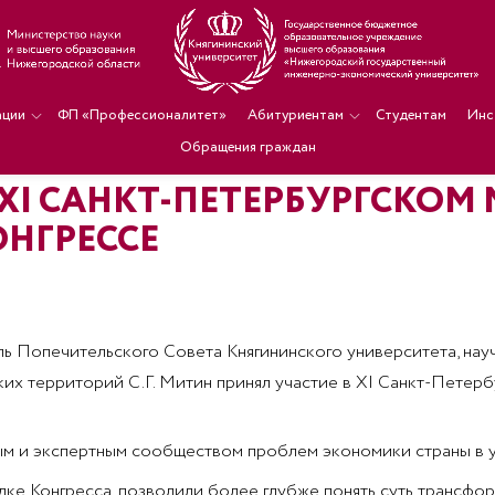
ации
ФП «Профессионалитет»
Абитуриентам
Студентам
Инс
Обращения граждан
 XI САНКТ-ПЕТЕРБУРГСК
НГРЕССЕ
ь Попечительского Совета Княгининского университета, нау
ких территорий С.Г. Митин принял участие в XI Санкт-Пет
ым и экспертным сообществом проблем экономики страны в 
дке Конгресса, позволили более глубже понять суть трансф