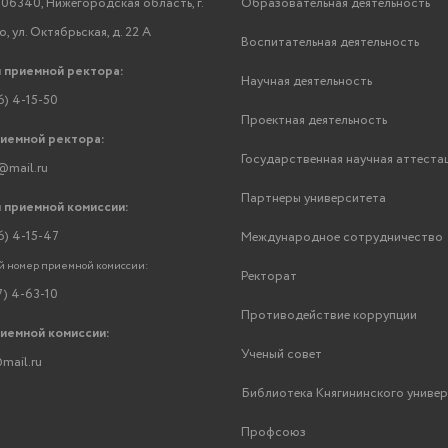
06340, Нижегородская область, г.
Образовательная деятельность
, ул. Октябрьская, д. 22 А
Воспитательная деятельность
 приемной ректора:
Научная деятельность
6) 4-15-50
Проектная деятельность
риемной ректора:
Государственная научная аттеста
@mail.ru
Партнеры университета
 приемной комиссии:
6) 4-15-47
Международное сотрудничество
 номер приемной комиссии:
Ректорат
7) 4-63-10
Противодействие коррупции
риемной комиссии:
Ученый совет
mail.ru
Библиотека Княгининского униве
Профсоюз