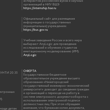
аспирантов российских вузов и научных
организаций в НИУ ВШЭ
https://internship.hse.ru
Официальный сайт для размещения
информации о государственных
(муниципальных) учреждениях
https://bus.gov.ru
Учебные заведения России и всего мира
выбирают AnyLogic для проведения
исследований и обучения студентов
имитационному моделированию (ИМ).
AnyLogic
ОФЕРТА
у УНТИ 20.35
Государственное бюджетное
образовательное учреждение высшего
образования «Нижегородский
государственный инженерно-экономический
университет» доводит до сведения граждан
ектронных
и организаций о переходе на работу в
системе электронного документооборота с
).
использованием электронной подписи
должностных лиц. При этом обращаем
внимание, что бумажная копия документа,
омощи детям