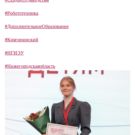
#Робототехника
#ДополнительноеОбразование
#Княгининский
#НГИЭУ
#Нижегородскаяобласть