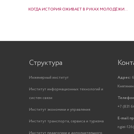
НАВИГАЦИЯ ПО ЗАПИСЯМ
КОГДА ИСТОРИЯ ОЖИВАЕТ В РУКАХ МОЛОДЁЖИ…
Структура
Конт
Инженерный институт
Адрес:
6
Княгинино
Институт информационных технологий и
систем связи
Телефон
+7 (831 6
Институт экономики и управления
E-mail п
Институт транспорта, сервиса и туризма
ngiei-126
Институт педагогики и дополнительного