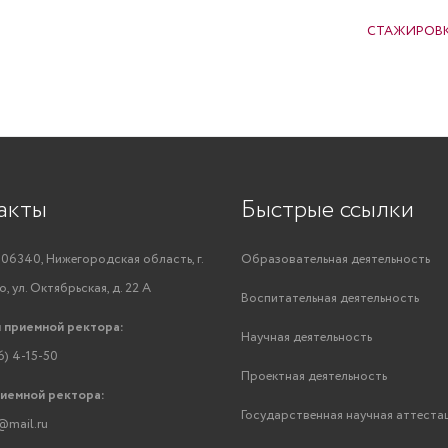
СТАЖИРОВК
акты
Быстрые ссылки
06340, Нижегородская область, г.
Образовательная деятельность
, ул. Октябрьская, д. 22 А
Воспитательная деятельность
 приемной ректора:
Научная деятельность
6) 4-15-50
Проектная деятельность
риемной ректора:
Государственная научная аттеста
@mail.ru