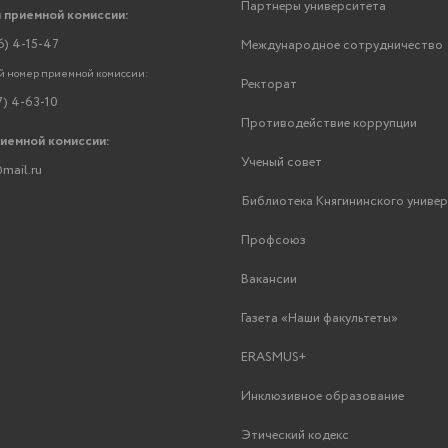
Партнеры университета
 приемной комиссии:
6) 4-15-47
Международное сотрудничество
 номер приемной комиссии:
Ректорат
7) 4-63-10
Противодействие коррупции
риемной комиссии:
Ученый совет
mail.ru
Библиотека Княгининского униве
Профсоюз
Вакансии
Газета «Наши факультеты»
ERASMUS+
Инклюзивное образование
Этический кодекс