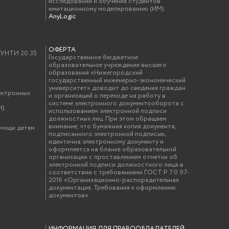
исследований и обучения студентов
имитационному моделированию (ИМ).
AnyLogic
ОФЕРТА
у УНТИ 20.35
Государственное бюджетное
образовательное учреждение высшего
образования «Нижегородский
государственный инженерно-экономический
университет» доводит до сведения граждан
ектронных
и организаций о переходе на работу в
системе электронного документооборота с
).
использованием электронной подписи
должностных лиц. При этом обращаем
внимание, что бумажная копия документа,
омощи детям
подписанного электронной подписью,
идентична электронному документу и
оформляется на бланке образовательной
организации с проставлением отметки об
электронной подписи должностного лица в
соответствии с требованиями ГОСТ Р 7.0.97-
2016 «Организационно-распорядительная
документация. Требования к оформлению
документов»
ИНФОРМАЦИЯ ДЛЯ ПРАВООБЛАДАТЕЛЕЙ