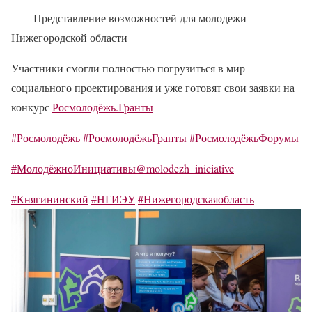
Представление возможностей для молодежи
Нижегородской области
Участники смогли полностью погрузиться в мир
социального проектирования и уже готовят свои заявки на
конкурс
Росмолодёжь.Гранты
#Росмолодёжь
#РосмолодёжьГранты
#РосмолодёжьФорумы
#МолодёжноИнициативы@molodezh_iniciative
#Княгининский
#НГИЭУ
#Нижегородскаяобласть