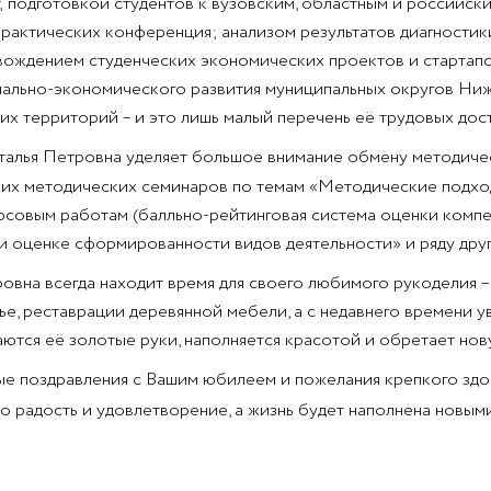
; подготовкой студентов к вузовским, областным и российск
практических конференция; анализом результатов диагности
вождением студенческих экономических проектов и стартапо
иально-экономического развития муниципальных округов Ниж
их территорий – и это лишь малый перечень её трудовых дос
лья Петровна уделяет большое внимание обмену методическ
их методических семинаров по темам «Методические подхо
рсовым работам (балльно-рейтинговая система оценки компет
 оценке сформированности видов деятельности» и ряду друг
ровна всегда находит время для своего любимого рукоделия –
ье, реставрации деревянной мебели, а с недавнего времени ув
саются её золотые руки, наполняется красотой и обретает нов
е поздравления с Вашим юбилеем и пожелания крепкого здоро
ко радость и удовлетворение, а жизнь будет наполнена новы