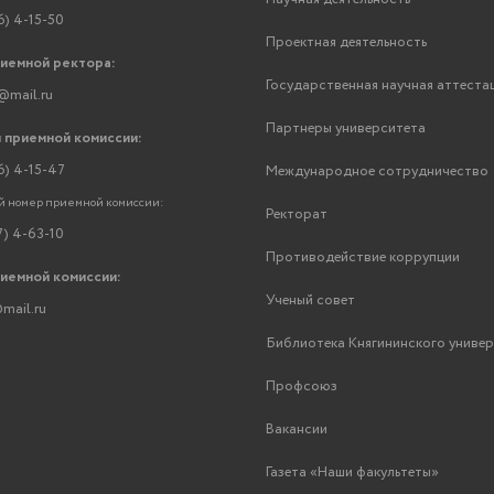
6) 4-15-50
Проектная деятельность
риемной ректора:
Государственная научная аттеста
@mail.ru
Партнеры университета
 приемной комиссии:
6) 4-15-47
Международное сотрудничество
 номер приемной комиссии:
Ректорат
7) 4-63-10
Противодействие коррупции
риемной комиссии:
Ученый совет
mail.ru
Библиотека Княгининского униве
Профсоюз
Вакансии
Газета «Наши факультеты»