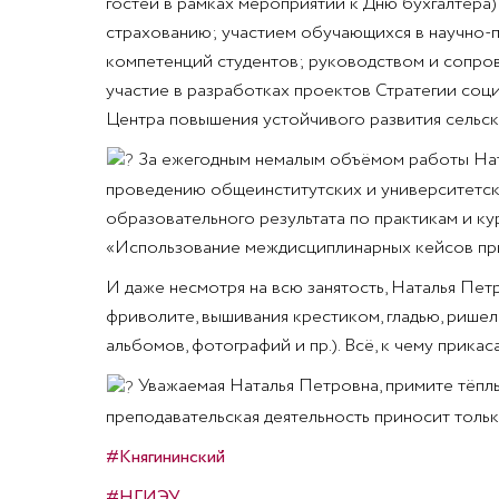
гостей в рамках мероприятий к Дню бухгалтера)
страхованию; участием обучающихся в научно-
компетенций студентов; руководством и сопро
участие в разработках проектов Стратегии соц
Центра повышения устойчивого развития сельск
За ежегодным немалым объёмом работы Ната
проведению общеинститутских и университетск
образовательного результата по практикам и ку
«Использование междисциплинарных кейсов при
И даже несмотря на всю занятость, Наталья Пет
фриволите, вышивания крестиком, гладью, ришел
альбомов, фотографий и пр.). Всё, к чему прика
Уважаемая Наталья Петровна, примите тёплы
преподавательская деятельность приносит толь
#Княгининский
#НГИЭУ