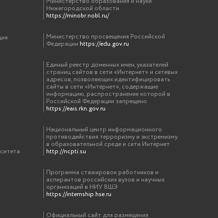
Министерство образования и науки
Нижегородской области
https://minobr.nobl.ru/
Министерство просвещения Российской
ция
Федерации
https://edu.gov.ru
Единый реестр доменных имен, указателей
страниц сайтов в сети «Интернет» и сетевых
адресов, позволяющих идентифицировать
сайты в сети «Интернет», содержащие
информацию, распространение которой в
Российской Федерации запрещено
https://eais.rkn.gov.ru
Национальный центр информационного
противодействия терроризму и экстремизму
в образовательной среде и сети Интернет
рситета
http://ncpti.su
Программа стажировок работников и
аспирантов российских вузов и научных
организаций в НИУ ВШЭ
https://internship.hse.ru
Официальный сайт для размещения