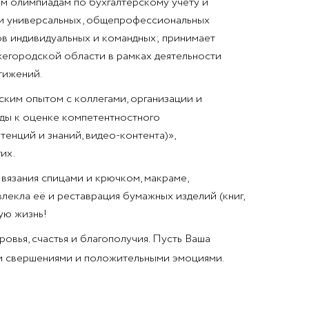
им олимпиадам по бухгалтерскому учету и
ки универсальных, общепрофессиональных
в индивидуальных и командных; принимает
егородской области в рамках деятельности
тижений.
им опытом с коллегами, организации и
ды к оценке компетентностного
енций и знаний, видео-контента)»,
их.
 вязания спицами и крючком, макраме,
лекла её и реставрация бумажных изделий (книг,
ую жизнь!
вья, счастья и благополучия. Пусть Ваша
ми свершениями и положительными эмоциями.