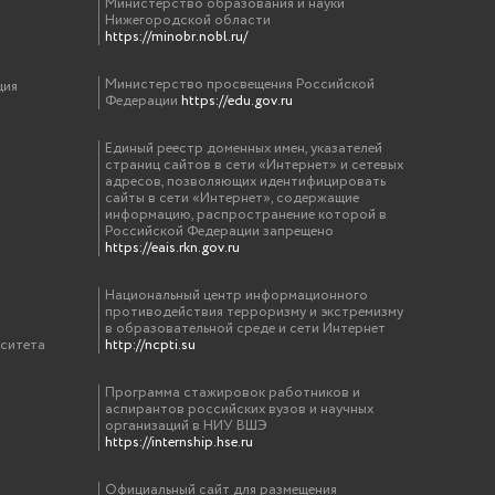
Министерство образования и науки
Нижегородской области
https://minobr.nobl.ru/
Министерство просвещения Российской
ция
Федерации
https://edu.gov.ru
Единый реестр доменных имен, указателей
страниц сайтов в сети «Интернет» и сетевых
адресов, позволяющих идентифицировать
сайты в сети «Интернет», содержащие
информацию, распространение которой в
Российской Федерации запрещено
https://eais.rkn.gov.ru
Национальный центр информационного
противодействия терроризму и экстремизму
в образовательной среде и сети Интернет
рситета
http://ncpti.su
Программа стажировок работников и
аспирантов российских вузов и научных
организаций в НИУ ВШЭ
https://internship.hse.ru
Официальный сайт для размещения