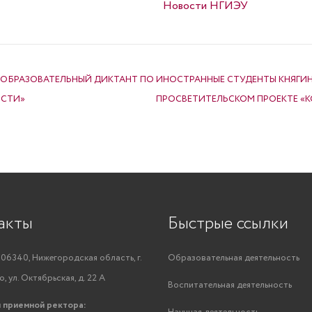
Опубликовано в
Новости НГИЭУ
 ОБРАЗОВАТЕЛЬНЫЙ ДИКТАНТ ПО
ИНОСТРАННЫЕ СТУДЕНТЫ КНЯГИН
ОСТИ»
ПРОСВЕТИТЕЛЬСКОМ ПРОЕКТЕ «
акты
Быстрые ссылки
06340, Нижегородская область, г.
Образовательная деятельность
, ул. Октябрьская, д. 22 А
Воспитательная деятельность
 приемной ректора: