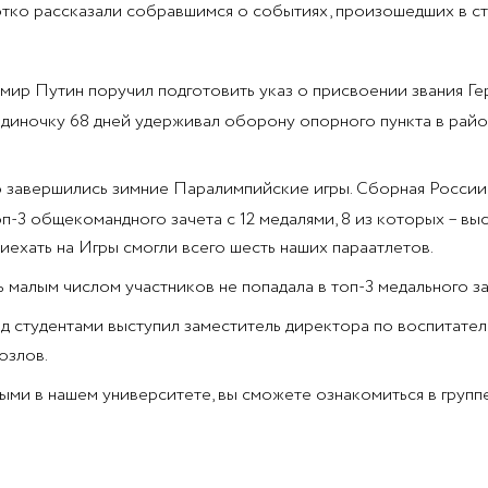
ко рассказали собравшимся о событиях, произошедших в ст
имир Путин поручил подготовить указ о присвоении звания Г
иночку 68 дней удерживал оборону опорного пункта в райо
 завершились зимние Паралимпийские игры. Сборная России, в
оп-3 общекомандного зачета с 12 медалями, 8 из которых – вы
риехать на Игры смогли всего шесть наших параатлетов.
 малым числом участников не попадала в топ-3 медального зач
д студентами выступил заместитель директора по воспитате
озлов.
и в нашем университете, вы сможете ознакомиться в группе 