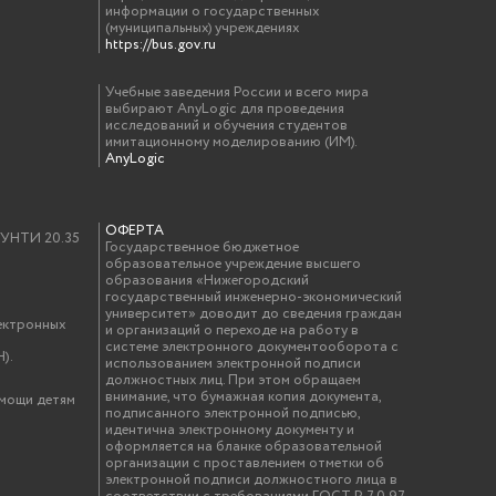
информации о государственных
(муниципальных) учреждениях
https://bus.gov.ru
Учебные заведения России и всего мира
выбирают AnyLogic для проведения
исследований и обучения студентов
имитационному моделированию (ИМ).
AnyLogic
ОФЕРТА
у УНТИ 20.35
Государственное бюджетное
образовательное учреждение высшего
образования «Нижегородский
государственный инженерно-экономический
университет» доводит до сведения граждан
ектронных
и организаций о переходе на работу в
системе электронного документооборота с
).
использованием электронной подписи
должностных лиц. При этом обращаем
внимание, что бумажная копия документа,
омощи детям
подписанного электронной подписью,
идентична электронному документу и
оформляется на бланке образовательной
организации с проставлением отметки об
электронной подписи должностного лица в