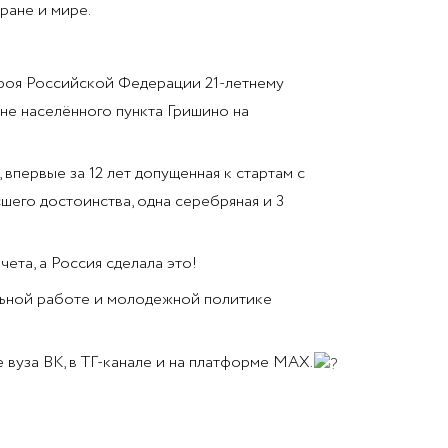
ране и мире.
ероя Российской Федерации 21-летнему
не населённого пункта Гришино на
первые за 12 лет допущенная к стартам с
сшего достоинства, одна серебряная и 3
ета, а Россия сделала это!
льной работе и молодежной политике
вуза ВК, в ТГ-канале и на платформе МАХ.