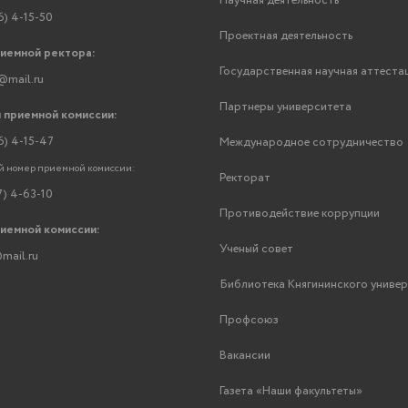
Научная деятельность
6) 4-15-50
Проектная деятельность
риемной ректора:
Государственная научная аттеста
@mail.ru
Партнеры университета
 приемной комиссии:
6) 4-15-47
Международное сотрудничество
 номер приемной комиссии:
Ректорат
7) 4-63-10
Противодействие коррупции
риемной комиссии:
Ученый совет
mail.ru
Библиотека Княгининского униве
Профсоюз
Вакансии
Газета «Наши факультеты»