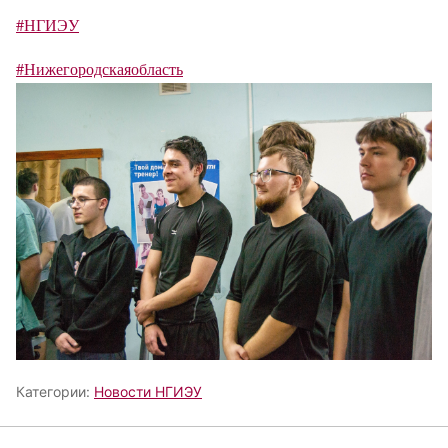
#НГИЭУ
#Нижегородскаяобласть
Категории:
Новости НГИЭУ