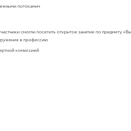
нежными потоками»
астники смогли посетить открытое занятие по предмету «Вы
гружение в профессию.
ертной комиссией.