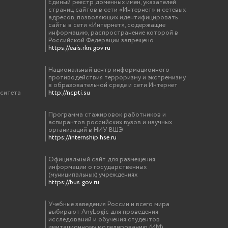
Единый реестр доменных имен, указателей
страниц сайтов в сети «Интернет» и сетевых
адресов, позволяющих идентифицировать
сайты в сети «Интернет», содержащие
информацию, распространение которой в
Российской Федерации запрещено
https://eais.rkn.gov.ru
Национальный центр информационного
противодействия терроризму и экстремизму
в образовательной среде и сети Интернет
рситета
http://ncpti.su
Программа стажировок работников и
аспирантов российских вузов и научных
организаций в НИУ ВШЭ
https://internship.hse.ru
Официальный сайт для размещения
информации о государственных
(муниципальных) учреждениях
https://bus.gov.ru
Учебные заведения России и всего мира
выбирают AnyLogic для проведения
исследований и обучения студентов
имитационному моделированию (ИМ).