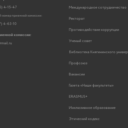
6) 4-15-47
Международное сотрудничество
 номер приемной комиссии:
Ректорат
7) 4-63-10
Противодействие коррупции
риемной комиссии:
Ученый совет
mail.ru
Библиотека Княгининского униве
Профсоюз
Вакансии
Газета «Наши факультеты»
ERASMUS+
Инклюзивное образование
Этический кодекс