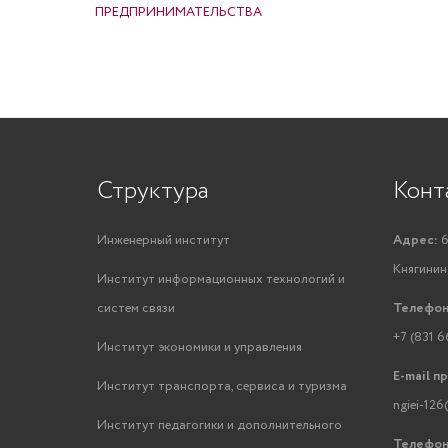
ПРЕДПРИНИМАТЕЛЬСТВА
Структура
Конт
Инженерный институт
Адрес:
6
Княгинино
Институт информационных технологий и
систем связи
Телефон
+7 (831 6
Институт экономики и управления
E-mail п
Институт транспорта, сервиса и туризма
ngiei-126
Институт педагогики и дополнительного
Телефон