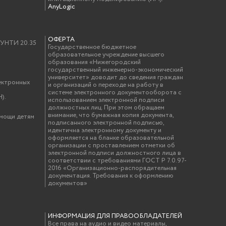
AnyLogic
ОФЕРТА
у УНТИ 20.35
Государственное бюджетное
образовательное учреждение высшего
образования «Нижегородский
государственный инженерно-экономический
университет» доводит до сведения граждан
ектронных
и организаций о переходе на работу в
системе электронного документооборота с
).
использованием электронной подписи
должностных лиц. При этом обращаем
внимание, что бумажная копия документа,
омощи детям
подписанного электронной подписью,
идентична электронному документу и
оформляется на бланке образовательной
организации с проставлением отметки об
электронной подписи должностного лица в
соответствии с требованиями ГОСТ Р 7.0.97-
2016 «Организационно-распорядительная
документация. Требования к оформлению
документов»
ИНФОРМАЦИЯ ДЛЯ ПРАВООБЛАДАТЕЛЕЙ
Все права на аудио и видео материалы,