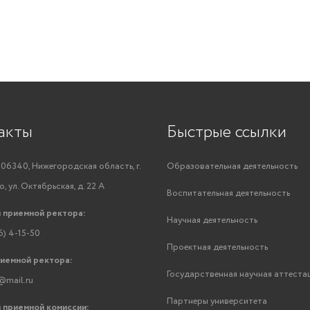
акты
Быстрые ссылки
06340, Нижегородская область, г.
Образовательная деятельность
, ул. Октябрьская, д. 22 А
Воспитательная деятельность
 приемной ректора:
Научная деятельность
6) 4-15-50
Проектная деятельность
риемной ректора:
Государственная научная аттеста
@mail.ru
Партнеры университета
 приемной комиссии: