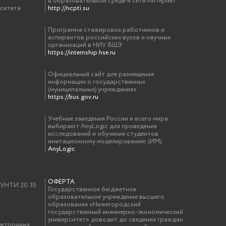
в образовательной среде и сети Интернет
рситета
http://ncpti.su
Программа стажировок работников и
аспирантов российских вузов и научных
организаций в НИУ ВШЭ
https://internship.hse.ru
Официальный сайт для размещения
информации о государственных
(муниципальных) учреждениях
https://bus.gov.ru
Учебные заведения России и всего мира
выбирают AnyLogic для проведения
исследований и обучения студентов
имитационному моделированию (ИМ).
AnyLogic
ОФЕРТА
у УНТИ 20.35
Государственное бюджетное
образовательное учреждение высшего
образования «Нижегородский
государственный инженерно-экономический
университет» доводит до сведения граждан
ектронных