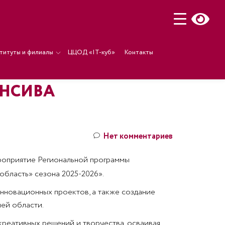
титуты и филиалы
ЦЦОД «IT-куб»
Контакты
ЕНСИВА
Нет комментариев
роприятие Региональной программы
бласть» сезона 2025-2026».
нновационных проектов, а также создание
ей области.
креативных решений и творчества, осваивая