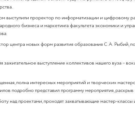
рства.
вом выступили проректор по информатизации и цифровому р
родного бизнеса и маркетинга факультета экономики и упра
ва.
ектор центра новых форм развития образования С.А. Рыбий, 
 зажигательное выступление коллективов нашего вуза – вока
щенная, полна интересных мероприятий и творческих мастер
лов подробно представил программу мероприятия, раскрыв п
оту над проектами, проходят захватывающие мастер-классы и