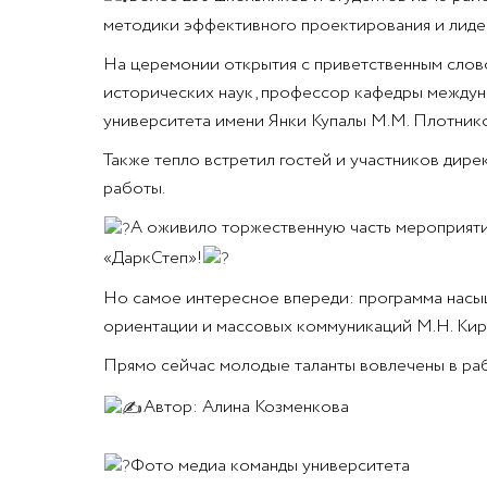
методики эффективного проектирования и лиде
На церемонии открытия с приветственным сло
исторических наук, профессор кафедры междуна
университета имени Янки Купалы М.М. Плотнико
Также тепло встретил гостей и участников дир
работы.
А оживило торжественную часть мероприятия
«ДаркСтеп»!
Но самое интересное впереди: программа насы
ориентации и массовых коммуникаций М.Н. Кири
Прямо сейчас молодые таланты вовлечены в раб
Автор: Алина Козменкова
Фото медиа команды университета