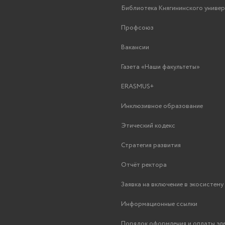
Библиотека Княгининского униве
Профсоюз
Вакансии
Газета «Наши факультеты»
ERASMUS+
Инклюзивное образование
Этический кодекс
Стратегия развития
Отчёт ректора
Заявка на включение в экосистем
Информационные ссылки
Порядок оформления и оплаты эл