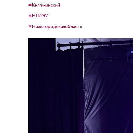
#Княгининский
#НГИЭУ
#Нижегородскаяобласть