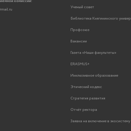
риемной комиссии:
Ученый совет
mail.ru
Библиотека Княгининского униве
Профсоюз
Вакансии
Газета «Наши факультеты»
ERASMUS+
Инклюзивное образование
Этический кодекс
Стратегия развития
Отчёт ректора
Заявка на включение в экосистем