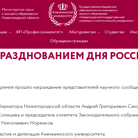
ации
ФП «Профессионалитет»
Абитуриентам
Студентам
Инс
Обращения граждан
 ПРАЗДНОВАНИЕМ ДНЯ РОС
кремля прошло награждение представителей научного сообще
бернатора Нижегородской области Андрей Григорьевич Санос
олнцева и председатель комитета Законодательного собран
ь Николаевич Норенков.
стие и делегация Княгининского университета.