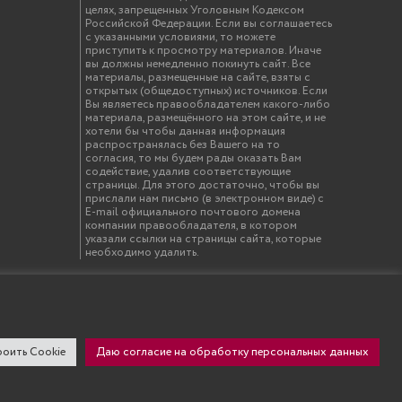
целях, запрещенных Уголовным Кодексом
Российской Федерации. Если вы соглашаетесь
с указанными условиями, то можете
приступить к просмотру материалов. Иначе
вы должны немедленно покинуть сайт. Все
материалы, размещенные на сайте, взяты с
открытых (общедоступных) источников. Если
Вы являетесь правообладателем какого-либо
материала, размещённого на этом сайте, и не
хотели бы чтобы данная информация
распространялась без Вашего на то
согласия, то мы будем рады оказать Вам
содействие, удалив соответствующие
страницы. Для этого достаточно, чтобы вы
прислали нам письмо (в электронном виде) с
E-mail официального почтового домена
компании правообладателя, в котором
указали ссылки на страницы сайта, которые
необходимо удалить.
твенный инженерно-экономический университет"
оить Cookie
Даю согласие на обработку персональных данных