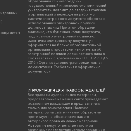
образования «Нижегородский
государственный инженерно-экономический
университет» доводит до сведения граждан
ектронных
и организаций о переходе на работу в
системе электронного документооборота с
).
использованием электронной подписи
должностных лиц. При этом обращаем
внимание, что бумажная копия документа,
омощи детям
подписанного электронной подписью,
идентична электронному документу и
оформляется на бланке образовательной
организации с проставлением отметки об
электронной подписи должностного лица в
соответствии с требованиями ГОСТ Р 7.0.97-
2016 «Организационно-распорядительная
документация. Требования к оформлению
документов»
ИНФОРМАЦИЯ ДЛЯ ПРАВООБЛАДАТЕЛЕЙ
Все права на аудио и видео материалы,
представленные на нашем сайте принадлежат
их законным владельцам и предназначены
только для ознакомления. Наличие
материалов на сайте никаким образом не
претендует на обозначение нашего
авторского права на данные материалы.
Авторы не несут ответственности за
возможные последствия использования их в