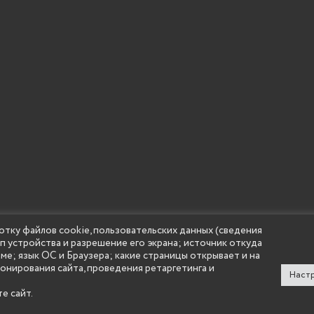
отку файлов cookie, пользовательских данных (сведения
ип устройства и разрешение его экрана; источник откуда
 учреждение высшего образования "Нижегородский государс
аме; язык ОС и Браузера; какие страницы открывает и на
(Княгининский университет) 2002 - 2026
ионирования сайта, проведения ретаргетинга и
Настр
е сайт.