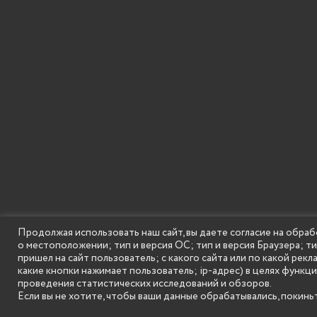
Продолжая использовать наш сайт, вы даете согласие на обраб
о местоположении; тип и версия ОС; тип и версия Браузера; т
SECONDARY
© Государственное бюджетное образовательное
пришел на сайт пользователь; с какого сайта или по какой рекл
MENU
какие кнопки нажимает пользователь; ip-адрес) в целях функц
проведения статистических исследований и обзоров.
Если вы не хотите, чтобы ваши данные обрабатывались, покиньт