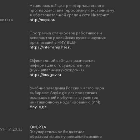
Национальный центр информационного
противодействия терроризму и экстремизму
в образовательной среде и сети Интернет
рситета
http://ncpti.su
Программа стажировок работников и
аспирантов российских вузов и научных
организаций в НИУ ВШЭ
https://internship.hse.ru
Официальный сайт для размещения
информации о государственных
(муниципальных) учреждениях
https://bus.gov.ru
Учебные заведения России и всего мира
выбирают AnyLogic для проведения
исследований и обучения студентов
имитационному моделированию (ИМ).
AnyLogic
ОФЕРТА
у УНТИ 20.35
Государственное бюджетное
образовательное учреждение высшего