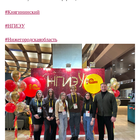
#Княгининский
#НГИЭУ
#Нижегородскаяобласть