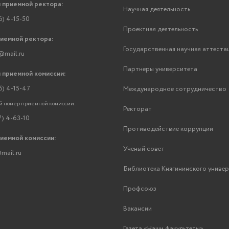
 приемной ректора:
Научная деятельность
6) 4-15-50
Проектная деятельность
риемной ректора:
Государственная научная аттеста
@mail.ru
Партнеры университета
 приемной комиссии:
6) 4-15-47
Международное сотрудничество
 номер приемной комиссии:
Ректорат
7) 4-63-10
Противодействие коррупции
риемной комиссии:
Ученый совет
mail.ru
Библиотека Княгининского униве
Профсоюз
Вакансии
Газета «Наши факультеты»