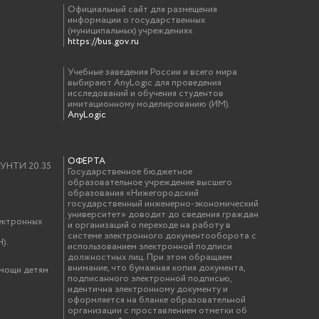
Официальный сайт для размещения
информации о государственных
(муниципальных) учреждениях
https://bus.gov.ru
Учебные заведения России и всего мира
выбирают AnyLogic для проведения
исследований и обучения студентов
имитационному моделированию (ИМ).
AnyLogic
ОФЕРТА
у УНТИ 20.35
Государственное бюджетное
образовательное учреждение высшего
образования «Нижегородский
государственный инженерно-экономический
университет» доводит до сведения граждан
ектронных
и организаций о переходе на работу в
системе электронного документооборота с
).
использованием электронной подписи
должностных лиц. При этом обращаем
внимание, что бумажная копия документа,
омощи детям
подписанного электронной подписью,
идентична электронному документу и
оформляется на бланке образовательной
организации с проставлением отметки об