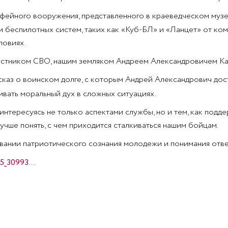
фейного вооружения, представленного в краеведческом муз
ти беспилотных систем, таких как «Куб-БЛ» и «Ланцет» от
ловиях.
частником СВО, нашим земляком Андреем Александровичем Ка
каз о воинском долге, с которым Андрей Александрович дос
ивать моральный дух в сложных ситуациях.
интересуясь не только аспектами службы, но и тем, как подд
учше понять, с чем приходится сталкиваться нашим бойцам.
вании патриотического сознания молодежи и понимания отве
15_30993…