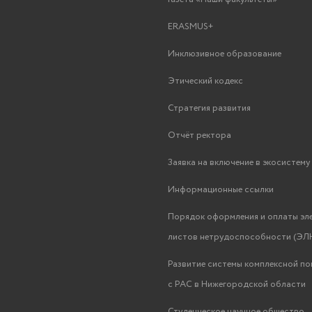
ERASMUS+
Инклюзивное образование
Этический кодекс
Стратегия развития
Отчёт ректора
Заявка на включение в экосистем
Информационные ссылки
Порядок оформления и оплаты эл
листов нетрудоспособности (ЭЛН
Развитие системы комплексной п
с РАС в Нижегородской области
Студенческое научное общество