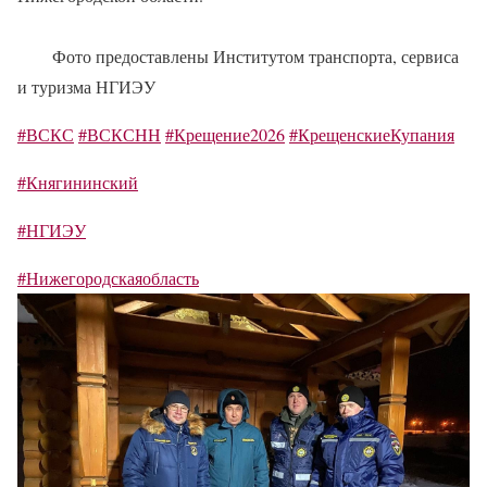
Фото предоставлены Институтом транспорта, сервиса
и туризма НГИЭУ
#ВСКС
#ВСКСНН
#Крещение2026
#КрещенскиеКупания
#Княгининский
#НГИЭУ
#Нижегородскаяобласть