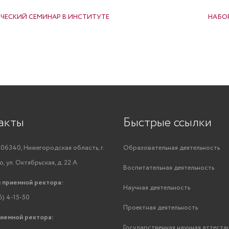
ЧЕСКИЙ СЕМИНАР В ИНСТИТУТЕ
НАБО
акты
Быстрые ссылки
06340, Нижегородская область, г.
Образовательная деятельность
, ул. Октябрьская, д. 22 А
Воспитательная деятельность
 приемной ректора:
Научная деятельность
6) 4-15-50
Проектная деятельность
риемной ректора:
Государственная научная аттеста