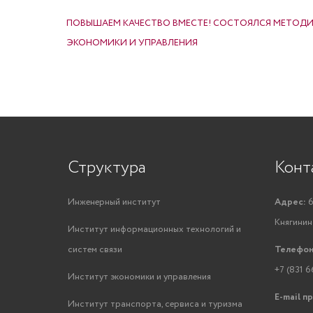
НАВИГАЦИЯ ПО ЗАПИСЯМ
ПОВЫШАЕМ КАЧЕСТВО ВМЕСТЕ! СОСТОЯЛСЯ МЕТОДИ
ЭКОНОМИКИ И УПРАВЛЕНИЯ
Структура
Конт
Инженерный институт
Адрес:
6
Княгинино
Институт информационных технологий и
систем связи
Телефон
+7 (831 6
Институт экономики и управления
E-mail п
Институт транспорта, сервиса и туризма