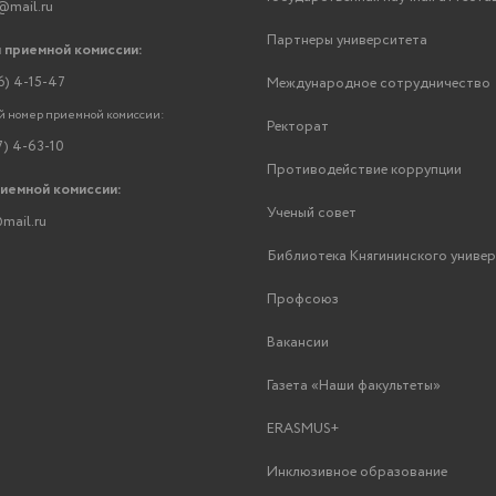
@mail.ru
Партнеры университета
 приемной комиссии:
6) 4-15-47
Международное сотрудничество
 номер приемной комиссии:
Ректорат
7) 4-63-10
Противодействие коррупции
риемной комиссии:
Ученый совет
mail.ru
Библиотека Княгининского униве
Профсоюз
Вакансии
Газета «Наши факультеты»
ERASMUS+
Инклюзивное образование