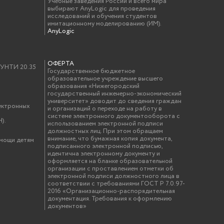
Учебные заведения России и всего мира
выбирают AnyLogic для проведения
исследований и обучения студентов
имитационному моделированию (ИМ).
AnyLogic
ОФЕРТА
у УНТИ 20.35
Государственное бюджетное
образовательное учреждение высшего
образования «Нижегородский
государственный инженерно-экономический
университет» доводит до сведения граждан
ектронных
и организаций о переходе на работу в
системе электронного документооборота с
).
использованием электронной подписи
должностных лиц. При этом обращаем
внимание, что бумажная копия документа,
омощи детям
подписанного электронной подписью,
идентична электронному документу и
оформляется на бланке образовательной
организации с проставлением отметки об
электронной подписи должностного лица в
соответствии с требованиями ГОСТ Р 7.0.97-
2016 «Организационно-распорядительная
документация. Требования к оформлению
документов»