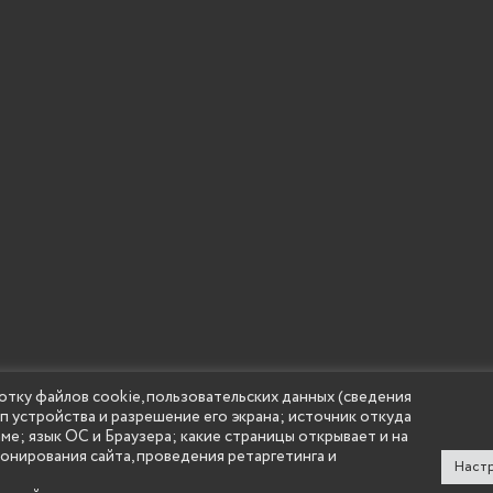
отку файлов cookie, пользовательских данных (сведения
ип устройства и разрешение его экрана; источник откуда
 учреждение высшего образования "Нижегородский государс
аме; язык ОС и Браузера; какие страницы открывает и на
(Княгининский университет) 2002 - 2026
ионирования сайта, проведения ретаргетинга и
Настр