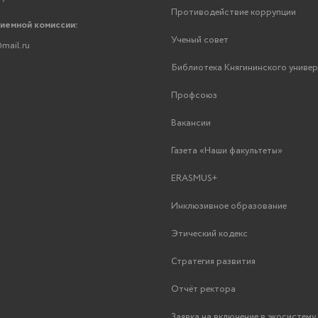
Противодействие коррупции
риемной комиссии:
Ученый совет
mail.ru
Библиотека Княгининского униве
Профсоюз
Вакансии
Газета «Наши факультеты»
ERASMUS+
Инклюзивное образование
Этический кодекс
Стратегия развития
Отчёт ректора
Заявка на включение в экосистем