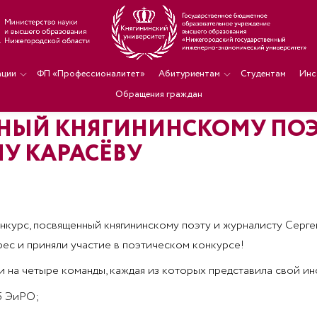
ации
ФП «Профессионалитет»
Абитуриентам
Студентам
Инс
Обращения граждан
НЫЙ КНЯГИНИНСКОМУ ПОЭ
У КАРАСЁВУ
курс, посвященный княгининскому поэту и журналисту Серге
ес и приняли участие в поэтическом конкурсе!
 на четыре команды, каждая из которых представила свой ин
5 ЭиРО;