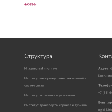
НАУКИ»
Структура
Конт
Инженерный институт
Адрес:
6
Княгинино
Институт информационных технологий и
систем связи
Телефон
+7 (831 6
Институт экономики и управления
E-mail п
Институт транспорта, сервиса и туризма
ngiei-126