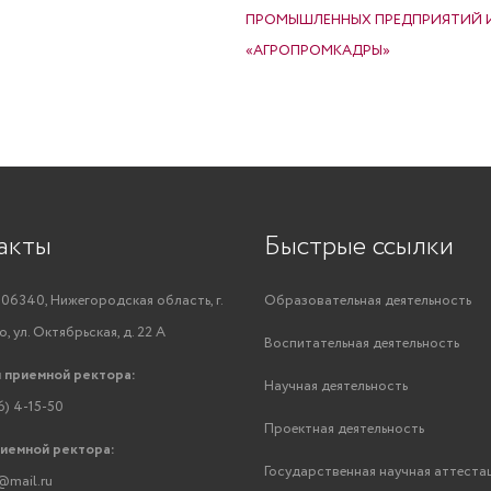
ПРОМЫШЛЕННЫХ ПРЕДПРИЯТИЙ И
«АГРОПРОМКАДРЫ»
акты
Быстрые ссылки
06340, Нижегородская область, г.
Образовательная деятельность
, ул. Октябрьская, д. 22 А
Воспитательная деятельность
 приемной ректора:
Научная деятельность
6) 4-15-50
Проектная деятельность
риемной ректора:
Государственная научная аттеста
@mail.ru