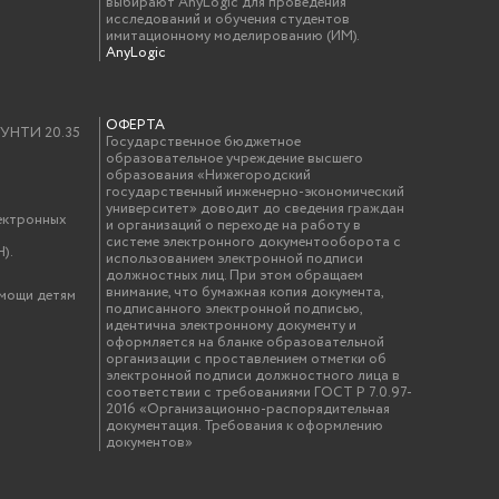
выбирают AnyLogic для проведения
исследований и обучения студентов
имитационному моделированию (ИМ).
AnyLogic
ОФЕРТА
у УНТИ 20.35
Государственное бюджетное
образовательное учреждение высшего
образования «Нижегородский
государственный инженерно-экономический
университет» доводит до сведения граждан
ектронных
и организаций о переходе на работу в
системе электронного документооборота с
).
использованием электронной подписи
должностных лиц. При этом обращаем
внимание, что бумажная копия документа,
омощи детям
подписанного электронной подписью,
идентична электронному документу и
оформляется на бланке образовательной
организации с проставлением отметки об
электронной подписи должностного лица в
соответствии с требованиями ГОСТ Р 7.0.97-
2016 «Организационно-распорядительная
документация. Требования к оформлению
документов»