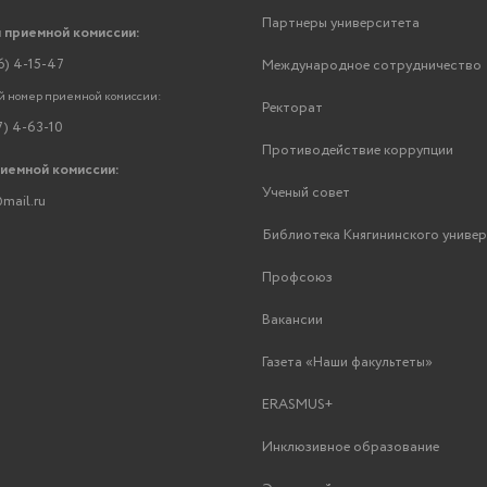
Партнеры университета
 приемной комиссии:
6) 4-15-47
Международное сотрудничество
 номер приемной комиссии:
Ректорат
7) 4-63-10
Противодействие коррупции
риемной комиссии:
Ученый совет
mail.ru
Библиотека Княгининского униве
Профсоюз
Вакансии
Газета «Наши факультеты»
ERASMUS+
Инклюзивное образование