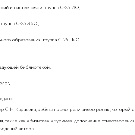
ий и систем связи: группа С-25 ИО;
 группа С-25 ЭбО;
ьного образования: группа С-25 ПнО.
ведующей библиотекой,
олог,
дагог.
ир С.Н. Карасёва, ребята посмотрели видео ролик, который 
, такие как «Визитка», «Буриме», дополнение стихотворения,
ведений автора.