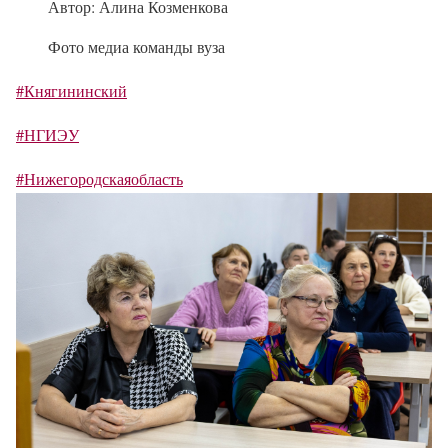
Автор: Алина Козменкова
Фото медиа команды вуза
#Княгининский
#НГИЭУ
#Нижегородскаяобласть