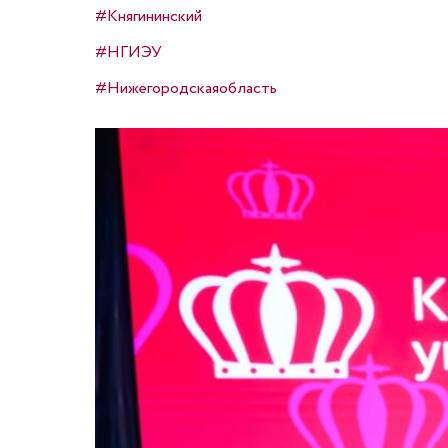
#Княгининский
#НГИЭУ
#Нижегородскаяобласть