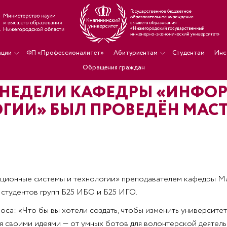
ации
ФП «Профессионалитет»
Абитуриентам
Студентам
Инс
Обращения граждан
АХ НЕДЕЛИ КАФЕДРЫ «ИНФ
ГИИ» БЫЛ ПРОВЕДЁН МАСТ
ационные системы и технологии» преподавателем кафедры 
 студентов групп Б25 ИБО и Б25 ИГО.
а: «Что бы вы хотели создать, чтобы изменить университет,
ься своими идеями — от умных ботов для волонтерской деятел