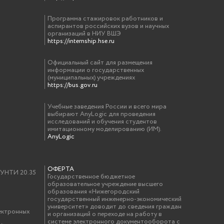
Программа стажировок работников и
аспирантов российских вузов и научных
организаций в НИУ ВШЭ
https://internship.hse.ru
Официальный сайт для размещения
информации о государственных
(муниципальных) учреждениях
https://bus.gov.ru
Учебные заведения России и всего мира
выбирают AnyLogic для проведения
исследований и обучения студентов
имитационному моделированию (ИМ).
AnyLogic
ОФЕРТА
у УНТИ 20.35
Государственное бюджетное
образовательное учреждение высшего
образования «Нижегородский
государственный инженерно-экономический
университет» доводит до сведения граждан
ектронных
и организаций о переходе на работу в
системе электронного документооборота с