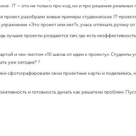
вное: IT — это не только про код, но и про решение реальных
кое проект, разобрали живые примеры студенческих IT-проект
 упражнение «Это проект или нет?», учась отличать рутину о
ь лучшие проекты рождаются там, где есть неэффективность:
ртой и чек-листом «10 шагов от идеи к проекту». Студенты у
ать уже сегодня?
?
и сфотографировали свои проектные карты и поделились, чт
креативность и готовность думать как решатели проблем. Пус