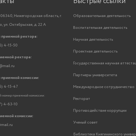
акты
Быстрые ссылки
06340, Нижегородская область, г.
Образовательная деятельность
, ул. Октябрьская, д. 22 А
Воспитательная деятельность
 приемной ректора:
Научная деятельность
6) 4-15-50
Проектная деятельность
риемной ректора:
Государственная научная аттеста
@mail.ru
Партнеры университета
 приемной комиссии:
6) 4-15-47
Международное сотрудничество
 номер приемной комиссии:
Ректорат
7) 4-63-10
Противодействие коррупции
риемной комиссии:
Ученый совет
mail.ru
Библиотека Княгининского униве