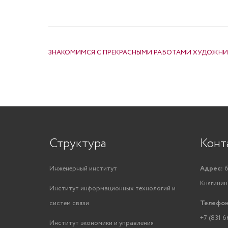
НАВИГАЦИЯ ПО ЗАПИСЯМ
ЗНАКОМИМСЯ С ПРЕКРАСНЫМИ РАБОТАМИ ХУДОЖНИ
Структура
Конт
Инженерный институт
Адрес:
6
Княгинино
Институт информационных технологий и
систем связи
Телефон
+7 (831 6
Институт экономики и управления