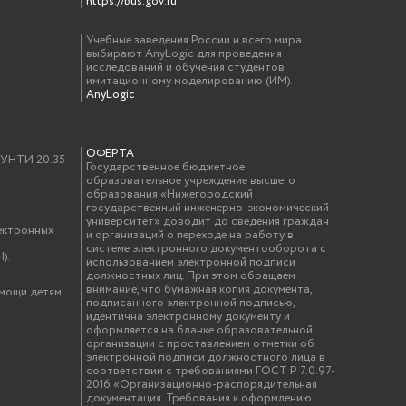
https://bus.gov.ru
Учебные заведения России и всего мира
выбирают AnyLogic для проведения
исследований и обучения студентов
имитационному моделированию (ИМ).
AnyLogic
ОФЕРТА
у УНТИ 20.35
Государственное бюджетное
образовательное учреждение высшего
образования «Нижегородский
государственный инженерно-экономический
университет» доводит до сведения граждан
ектронных
и организаций о переходе на работу в
системе электронного документооборота с
).
использованием электронной подписи
должностных лиц. При этом обращаем
внимание, что бумажная копия документа,
омощи детям
подписанного электронной подписью,
идентична электронному документу и
оформляется на бланке образовательной
организации с проставлением отметки об
электронной подписи должностного лица в
соответствии с требованиями ГОСТ Р 7.0.97-
2016 «Организационно-распорядительная
документация. Требования к оформлению