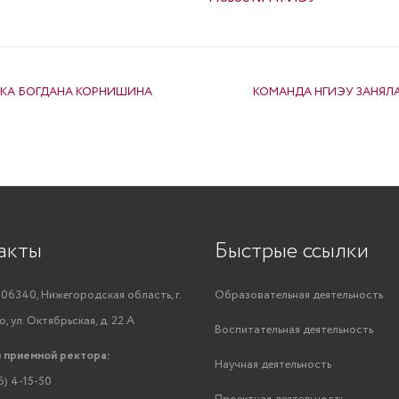
КА БОГДАНА КОРНИШИНА
КОМАНДА НГИЭУ ЗАНЯЛА
акты
Быстрые ссылки
06340, Нижегородская область, г.
Образовательная деятельность
, ул. Октябрьская, д. 22 А
Воспитательная деятельность
 приемной ректора:
Научная деятельность
6) 4-15-50