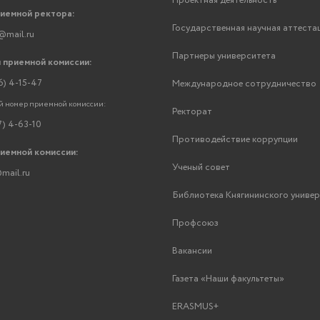
Проектная деятельность
риемной ректора:
Государственная научная аттеста
@mail.ru
Партнеры университета
 приемной комиссии:
6) 4-15-47
Международное сотрудничество
 номер приемной комиссии:
Ректорат
7) 4-63-10
Противодействие коррупции
риемной комиссии:
Ученый совет
mail.ru
Библиотека Княгининского униве
Профсоюз
Вакансии
Газета «Наши факультеты»
ERASMUS+