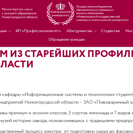
ации
ФП «Профессионалитет»
Абитуриентам
Студентам
Инс
Обращения граждан
М ИЗ СТАРЕЙШИХ ПРОФИЛ
БЛАСТИ
ели кафедры «Информационные системы и технологии» студен
редприятий Нижегородской области – ЗАО «Пивоваренный з
пива премиум и эконом классов, 5 сортов лимонада и 7 видов
узей истории завода, познакомившись с традициями предприя
одственный процесс изнутри: от подготовки сырья до фасовк