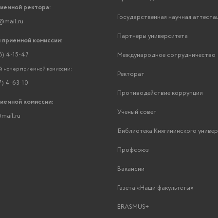
риемной ректора:
Государственная научная аттеста
@mail.ru
Партнеры университета
 приемной комиссии:
6) 4-15-47
Международное сотрудничество
 номер приемной комиссии:
Ректорат
7) 4-63-10
Противодействие коррупции
риемной комиссии:
Ученый совет
mail.ru
Библиотека Княгининского униве
Профсоюз
Вакансии
Газета «Наши факультеты»
ERASMUS+