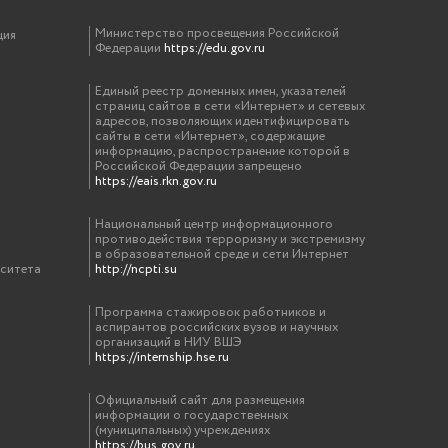
Министерство просвещения Российской
ция
Федерации
https://edu.gov.ru
Единый реестр доменных имен, указателей
страниц сайтов в сети «Интернет» и сетевых
адресов, позволяющих идентифицировать
сайты в сети «Интернет», содержащие
информацию, распространение которой в
Российской Федерации запрещено
https://eais.rkn.gov.ru
Национальный центр информационного
противодействия терроризму и экстремизму
в образовательной среде и сети Интернет
рситета
http://ncpti.su
Программа стажировок работников и
аспирантов российских вузов и научных
организаций в НИУ ВШЭ
https://internship.hse.ru
Официальный сайт для размещения
информации о государственных
(муниципальных) учреждениях
https://bus.gov.ru