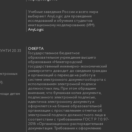
Учебные заведения России и всего мира
выбирают AnyLogic для проведения
исследований и обучения студентов
имитационному моделированию (ИМ).
AnyLogic
ОФЕРТА
у УНТИ 20.35
Государственное бюджетное
образовательное учреждение высшего
образования «Нижегородский
государственный инженерно-экономический
университет» доводит до сведения граждан
ектронных
и организаций о переходе на работу в
системе электронного документооборота с
).
использованием электронной подписи
должностных лиц. При этом обращаем
внимание, что бумажная копия документа,
омощи детям
подписанного электронной подписью,
идентична электронному документу и
оформляется на бланке образовательной
организации с проставлением отметки об
электронной подписи должностного лица в
соответствии с требованиями ГОСТ Р 7.0.97-
2016 «Организационно-распорядительная
документация. Требования к оформлению