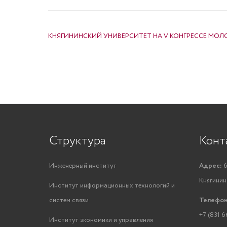
НАВИГАЦИЯ ПО ЗАПИСЯМ
КНЯГИНИНСКИЙ УНИВЕРСИТЕТ НА V КОНГРЕССЕ МОЛОД
Структура
Конт
Инженерный институт
Адрес:
6
Княгинино
Институт информационных технологий и
систем связи
Телефон
+7 (831 6
Институт экономики и управления