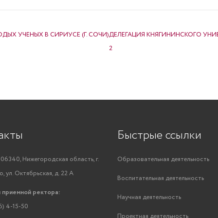
ЫХ УЧЕНЫХ В СИРИУСЕ (Г. СОЧИ)
ДЕЛЕГАЦИЯ КНЯГИНИНСКОГО УНИВ
2
акты
Быстрые ссылки
06340, Нижегородская область, г.
Образовательная деятельность
, ул. Октябрьская, д. 22 А
Воспитательная деятельность
 приемной ректора:
Научная деятельность
6) 4-15-50
Проектная деятельность