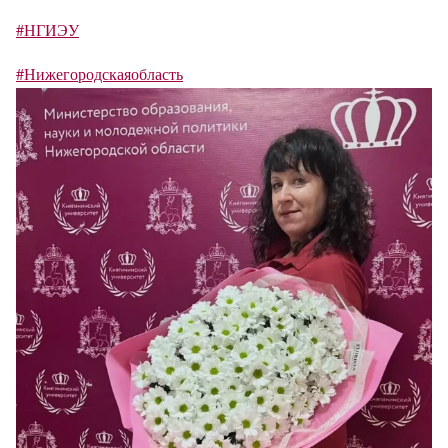
#НГИЭУ
#Нижегородскаяобласть