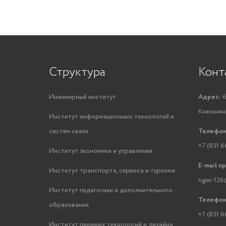
Структура
Конт
Инженерный институт
Адрес:
6
Княгинино
Институт информационных технологий и
систем связи
Телефон
+7 (831 6
Институт экономики и управления
E-mail п
Институт транспорта, сервиса и туризма
ngiei-126
Институт педагогики и дополнительного
Телефон
образования
+7 (831 6
Институт пищевых технологий и дизайна