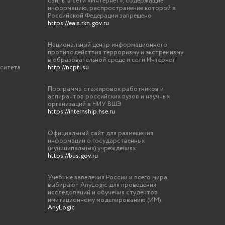
сайты в сети «Интернет», содержащие
информацию, распространение которой в
Российской Федерации запрещено
https://eais.rkn.gov.ru
Национальный центр информационного
противодействия терроризму и экстремизму
в образовательной среде и сети Интернет
рситета
http://ncpti.su
Программа стажировок работников и
аспирантов российских вузов и научных
организаций в НИУ ВШЭ
https://internship.hse.ru
Официальный сайт для размещения
информации о государственных
(муниципальных) учреждениях
https://bus.gov.ru
Учебные заведения России и всего мира
выбирают AnyLogic для проведения
исследований и обучения студентов
имитационному моделированию (ИМ).
AnyLogic