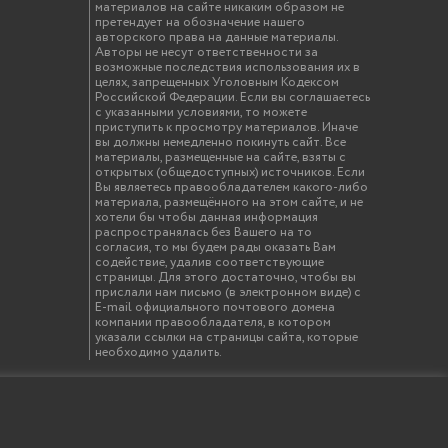
материалов на сайте никаким образом не
претендует на обозначение нашего
авторского права на данные материалы.
Авторы не несут ответственности за
возможные последствия использования их в
целях, запрещенных Уголовным Кодексом
Российской Федерации. Если вы соглашаетесь
с указанными условиями, то можете
приступить к просмотру материалов. Иначе
вы должны немедленно покинуть сайт. Все
материалы, размещенные на сайте, взяты с
открытых (общедоступных) источников. Если
Вы являетесь правообладателем какого-либо
материала, размещённого на этом сайте, и не
хотели бы чтобы данная информация
распространялась без Вашего на то
согласия, то мы будем рады оказать Вам
содействие, удалив соответствующие
страницы. Для этого достаточно, чтобы вы
прислали нам письмо (в электронном виде) с
E-mail официального почтового домена
компании правообладателя, в котором
указали ссылки на страницы сайта, которые
необходимо удалить.
твенный инженерно-экономический университет"