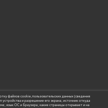
отку файлов cookie, пользовательских данных (сведения
ип устройства и разрешение его экрана; источник откуда
 учреждение высшего образования "Нижегородский государс
аме; язык ОС и Браузера; какие страницы открывает и на