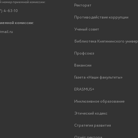
 номер приемной комиссии:
Ректорат
7) 4-63-10
Противодействие коррупции
риемной комиссии:
Ученый совет
mail.ru
Библиотека Княгининского униве
Профсоюз
Вакансии
Газета «Наши факультеты»
ERASMUS+
Инклюзивное образование
Этический кодекс
Стратегия развития
Отчёт ректора