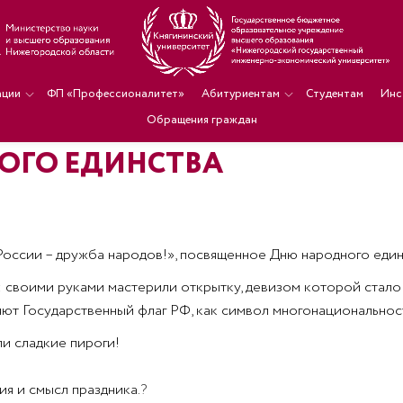
ации
ФП «Профессионалитет»
Абитуриентам
Студентам
Инс
Обращения граждан
НОГО ЕДИНСТВА
ссии – дружба народов!», посвященное Дню народного един
 своими руками мастерили открытку, девизом которой стало
ют Государственный флаг РФ, как символ многонациональнос
ли сладкие пироги!
я и смысл праздника.
?