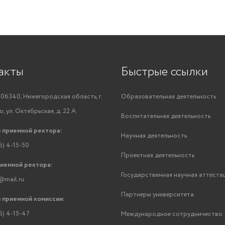
акты
Быстрые ссылки
06340, Нижегородская область, г.
Образовательная деятельность
, ул. Октябрьская, д. 22 А
Воспитательная деятельность
 приемной ректора:
Научная деятельность
6) 4-15-50
Проектная деятельность
риемной ректора:
Государственная научная аттеста
@mail.ru
Партнеры университета
 приемной комиссии:
6) 4-15-47
Международное сотрудничество