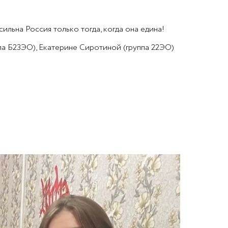
ильна Россия только тогда, когда она едина!
па Б23ЭО), Екатерине Сиротиной (группа 22ЭО)