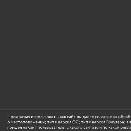
Продолжая использовать наш сайт, вы даете согласие на обраб
о местоположении; тип и версия ОС; тип и версия Браузера; т
SECONDARY
© Государственное бюджетное образовательное
пришел на сайт пользователь; с какого сайта или по какой рекл
MENU