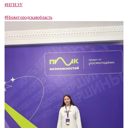
#НГИЭУ
#Нижегородскаяобласть