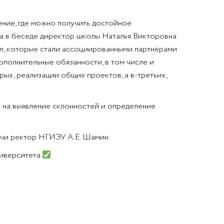
ение, где можно получить достойное
ла в беседе директор школы Наталья Викторовна
кол, которые стали ассоциированными партнёрами
ополнительные обязанности, в том числе и
ых, реализации общих проектов, а в-третьих,
 на выявление склонностей и определение
речи ректор НГИЭУ А.Е. Шамин.
иверситета.