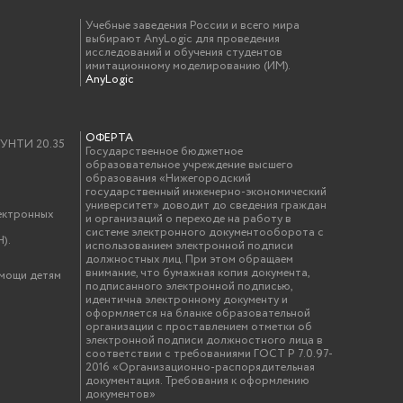
Учебные заведения России и всего мира
выбирают AnyLogic для проведения
исследований и обучения студентов
имитационному моделированию (ИМ).
AnyLogic
ОФЕРТА
у УНТИ 20.35
Государственное бюджетное
образовательное учреждение высшего
образования «Нижегородский
государственный инженерно-экономический
университет» доводит до сведения граждан
ектронных
и организаций о переходе на работу в
системе электронного документооборота с
).
использованием электронной подписи
должностных лиц. При этом обращаем
внимание, что бумажная копия документа,
омощи детям
подписанного электронной подписью,
идентична электронному документу и
оформляется на бланке образовательной
организации с проставлением отметки об
электронной подписи должностного лица в
соответствии с требованиями ГОСТ Р 7.0.97-
2016 «Организационно-распорядительная
документация. Требования к оформлению
документов»