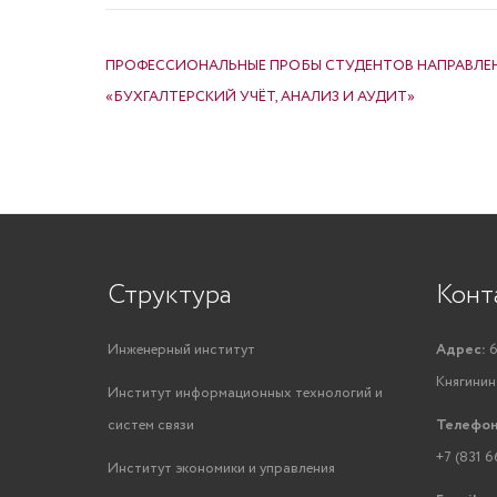
НАВИГАЦИЯ ПО ЗАПИСЯМ
ПРОФЕССИОНАЛЬНЫЕ ПРОБЫ СТУДЕНТОВ НАПРАВЛЕ
«БУХГАЛТЕРСКИЙ УЧЁТ, АНАЛИЗ И АУДИТ»
Структура
Конт
Инженерный институт
Адрес:
6
Княгинино
Институт информационных технологий и
систем связи
Телефон
+7 (831 6
Институт экономики и управления