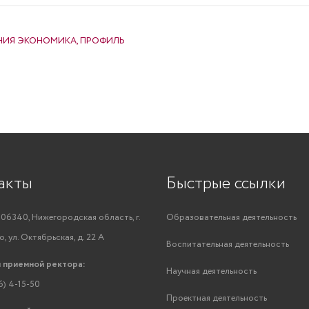
НИЯ ЭКОНОМИКА, ПРОФИЛЬ
акты
Быстрые ссылки
06340, Нижегородская область, г.
Образовательная деятельность
, ул. Октябрьская, д. 22 А
Воспитательная деятельность
 приемной ректора:
Научная деятельность
6) 4-15-50
Проектная деятельность