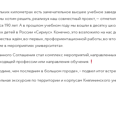
кольких километрах есть замечательное высшее учебное завед
мы хотим решить, реализуя наш совместный проект, — отмети
ся 190 лет. А в прошлом учебном году мы вошли в десятку ш
 детей в России «Сириус». Конечно, это возложило на нас д
ества ждём, во-первых, профориентационной работы, во-втор
е в мероприятиях университета».
нного Соглашения стал комплекс мероприятий, направленных
ходящей профессии или направления обучения.
одине, чем последним в большом городе», – подвел итог вст
льная экскурсия по территории и корпусам Княгининского ун