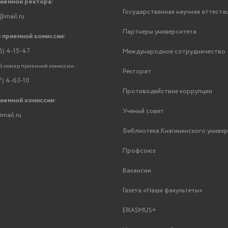
риемной ректора:
Государственная научная аттеста
@mail.ru
Партнеры университета
 приемной комиссии:
6) 4-15-47
Международное сотрудничество
 номер приемной комиссии:
Ректорат
7) 4-63-10
Противодействие коррупции
риемной комиссии:
Ученый совет
mail.ru
Библиотека Княгининского униве
Профсоюз
Вакансии
Газета «Наши факультеты»
ERASMUS+