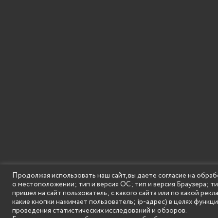
Продолжая использовать наш сайт, вы даете согласие на обраб
о местоположении; тип и версия ОС; тип и версия Браузера; т
SECONDARY
© Государственное бюджетное образовательное
пришел на сайт пользователь; с какого сайта или по какой рекл
MENU
какие кнопки нажимает пользователь; ip-адрес) в целях функц
проведения статистических исследований и обзоров.