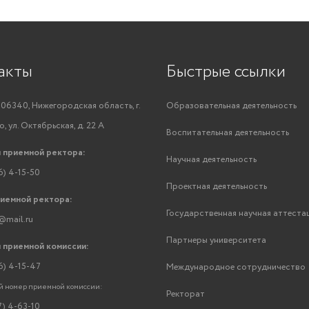
акты
Быстрые ссылки
06340, Нижегородская область, г.
Образовательная деятельность
, ул. Октябрьская, д. 22 А
Воспитательная деятельность
 приемной ректора:
Научная деятельность
6) 4-15-50
Проектная деятельность
риемной ректора:
Государственная научная аттеста
@mail.ru
Партнеры университета
 приемной комиссии:
6) 4-15-47
Международное сотрудничество
 номер приемной комиссии:
Ректорат
7) 4-63-10