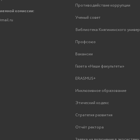
Противодействие коррупции
риемной комиссии:
Ученый совет
mail.ru
Библиотека Княгининского униве
Профсоюз
Вакансии
Газета «Наши факультеты»
ERASMUS+
Инклюзивное образование
Этический кодекс
Стратегия развития
Отчёт ректора
Заявка на включение в экосистем