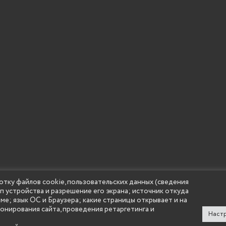
отку файлов cookie, пользовательских данных (сведения
ип устройства и разрешение его экрана; источник откуда
 учреждение высшего образования "Нижегородский государс
аме; язык ОС и Браузера; какие страницы открывает и на
(Княгининский университет) 2002 - 2026
ионирования сайта, проведения ретаргетинга и
Настр