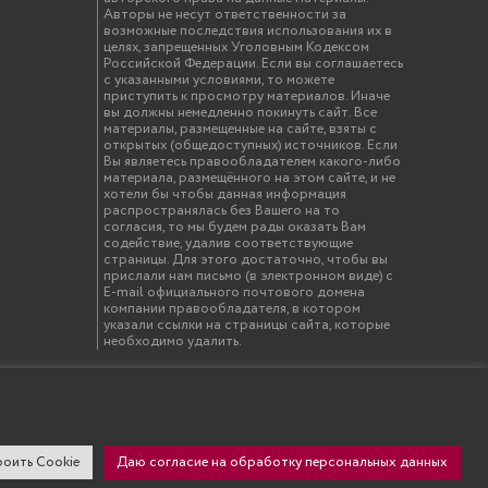
Авторы не несут ответственности за
возможные последствия использования их в
целях, запрещенных Уголовным Кодексом
Российской Федерации. Если вы соглашаетесь
с указанными условиями, то можете
приступить к просмотру материалов. Иначе
вы должны немедленно покинуть сайт. Все
материалы, размещенные на сайте, взяты с
открытых (общедоступных) источников. Если
Вы являетесь правообладателем какого-либо
материала, размещённого на этом сайте, и не
хотели бы чтобы данная информация
распространялась без Вашего на то
согласия, то мы будем рады оказать Вам
содействие, удалив соответствующие
страницы. Для этого достаточно, чтобы вы
прислали нам письмо (в электронном виде) с
E-mail официального почтового домена
компании правообладателя, в котором
указали ссылки на страницы сайта, которые
необходимо удалить.
твенный инженерно-экономический университет"
оить Cookie
Даю согласие на обработку персональных данных