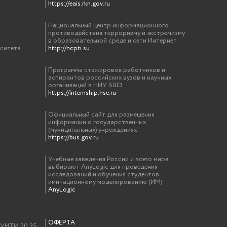
https://eais.rkn.gov.ru
Национальный центр информационного
противодействия терроризму и экстремизму
в образовательной среде и сети Интернет
рситета
http://ncpti.su
Программа стажировок работников и
аспирантов российских вузов и научных
организаций в НИУ ВШЭ
https://internship.hse.ru
Официальный сайт для размещения
информации о государственных
(муниципальных) учреждениях
https://bus.gov.ru
Учебные заведения России и всего мира
выбирают AnyLogic для проведения
исследований и обучения студентов
имитационному моделированию (ИМ).
AnyLogic
ОФЕРТА
у УНТИ 20.35