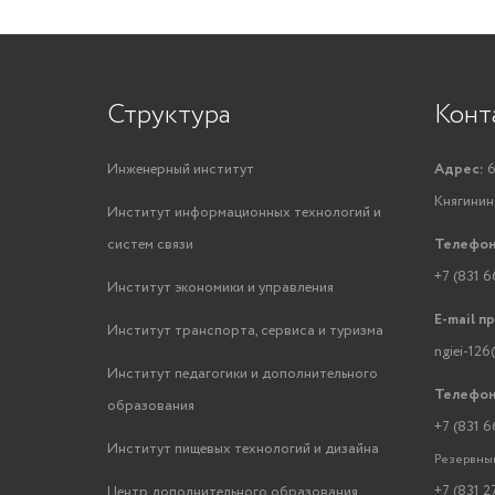
Структура
Конт
Инженерный институт
Адрес:
6
Княгинино
Институт информационных технологий и
систем связи
Телефон
+7 (831 6
Институт экономики и управления
E-mail п
Институт транспорта, сервиса и туризма
ngiei-126
Институт педагогики и дополнительного
Телефон
образования
+7 (831 6
Институт пищевых технологий и дизайна
Резервный
+7 (831 2
Центр дополнительного образования