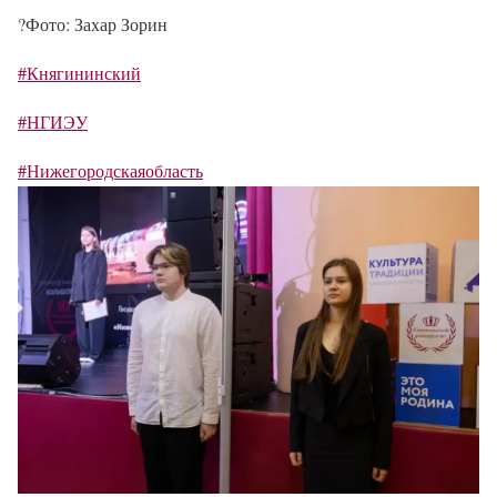
?
Фото: Захар Зорин
#Княгининский
#НГИЭУ
#Нижегородскаяобласть