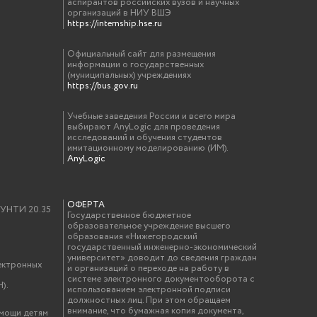
аспирантов российских вузов и научных
организаций в НИУ ВШЭ
https://internship.hse.ru
Официальный сайт для размещения
информации о государственных
(муниципальных) учреждениях
https://bus.gov.ru
Учебные заведения России и всего мира
выбирают AnyLogic для проведения
исследований и обучения студентов
имитационному моделированию (ИМ).
AnyLogic
ОФЕРТА
у УНТИ 20.35
Государственное бюджетное
образовательное учреждение высшего
образования «Нижегородский
государственный инженерно-экономический
университет» доводит до сведения граждан
ектронных
и организаций о переходе на работу в
системе электронного документооборота с
).
использованием электронной подписи
должностных лиц. При этом обращаем
внимание, что бумажная копия документа,
омощи детям