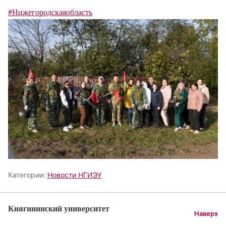
#Нижегородскаяобласть
Категории:
Новости НГИЭУ
Княгининский университет
Наверх