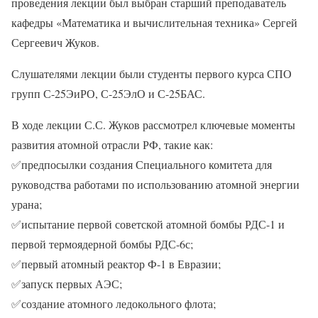
проведения лекции был выбран старший преподаватель
кафедры «Математика и вычислительная техника» Сергей
Сергеевич Жуков.
Слушателями лекции были студенты первого курса СПО
групп С-25ЭиРО, С-25ЭлО и С-25БАС.
В ходе лекции С.С. Жуков рассмотрел ключевые моменты
развития атомной отрасли РФ, такие как:
✅
предпосылки создания Специального комитета для
руководства работами по использованию атомной энергии
урана;
✅
испытание первой советской атомной бомбы РДС-1 и
первой термоядерной бомбы РДС-6с;
✅
первый атомный реактор Ф-1 в Евразии;
✅
запуск первых АЭС;
✅
создание атомного ледокольного флота;