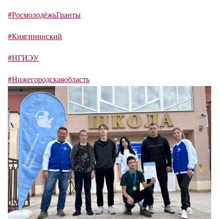
#РосмолодёжьГранты
#Княгининский
#НГИЭУ
#Нижегородскаяобласть